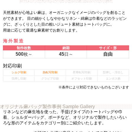
天然素材が心地よい麻は、オーガニックなイメージのバッグを創ること
ができます。 目の細かくしなやかなリネン・綿麻は巾着などのラッピン
グに、ざっくりとした目の粗いジュート素材はトートバッグに。
用途に応じて最適な麻素材でお創りします。
海外製造
制作枚数
納期
サイズ・形
500
枚～
45
日～
自由
対応印刷
シルク印刷
熱転写印刷
昇華転写印刷
型押し・浮出し
箔押し印刷
グラビア印刷
オフセット印刷
エンボス柄
※条件により対応できないものもございます
オリジナル麻バッグ製作事例
Sample Gallery
リネンなどの麻生地を使った、手提げタイプのトートバッグや巾
着、ショルダーバッグ、ポーチなど、オリジナルで製作したいろい
ろな形のアイテムをカテゴリー別にご紹介いたします。