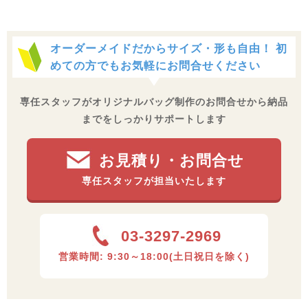
持ち手のみ合皮などの違う素材で作ることはできますか？
オーダーメイドだからサイズ・形も自由！
初
可能です。ご要望に合わせて、異素材と組み合わせてお作りい
めての方でもお気軽にお問合せください
たします。
専任スタッフがオリジナルバッグ制作のお問合せから納品
までをしっかりサポートします
ボタンやファスナー、ポケットなどを付けることはできま
すか？
お見積り・お問合せ
お任せください。フルオーダーメイドのため、ご要望に応じた
バッグ制作が可能です。
専任スタッフが担当いたします
コットンバッグの製作価格はどのくらいですか？
03-3297-2969
ページ上部「制作事例および概算単価」に目安単価を掲載して
営業時間: 9:30～18:00(土日祝日を除く)
おります。
なお、時期・数量などによって変動しますので、詳しくはお問
合せください。