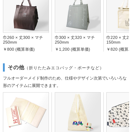
巾260 × 丈300 × マチ
巾300 × 丈320 × マチ
巾220 × 丈22
250mm
250mm
150mm
￥800 (概算単価)
￥1,200 (概算単価)
￥820 (概算
その他
（折りたたみエコバッグ・ポーチなど）
フルオーダーメイド制作のため、仕様やデザイン次第でいろいろな
形のアイテムに展開できます。