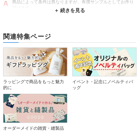
商品によって条件は異なりますが、有償サンプルとしてお作り
頂けます。
バッグ現物ではなく印刷したイメージのみご確認されたい場合
は担当者へご相談ください。
関連特集ページ
コットンの生地色は何色ありますか？
100色以上取り揃えています。生地見本帳の中からご希望の生
地色をお選びください。
ブランドやキャンペーンイメージ、コーポレートカラーなどに
あわせたオリジナルのカラーコットンバッグをお作りいただけ
ます。
ラッピングで商品をもっと魅力
イベント・記念にノベルティバ
的に
ッグ
見積もりに必要な情報を教えてください。
ご希望の素材、サイズ、数量、印刷デザインをお分かりになる
範囲でお伝えください。
印刷データはinfo@cs-pro.net宛、もしくはお問合せ後の自動返
オーダーメイドの雑貨・縫製品
信メールに返信の形でご送付いただけます。