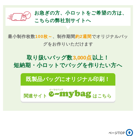
お急ぎの方、小ロットをご希望の方は、
バッグの詳細がまだ決まっていません。ご相談に乗ってい
こちらの弊社別サイトへ
ただくことはできますか？
お任せください。ご用途などに合わせて最適なバッグをご提案
最小制作枚数
100枚～
、制作期間
約2週間
でオリジナルバッ
させていただきます。
グをお作りいただけます
取り扱いバッグ数
3,000点
以上！
短納期・小ロットでバッグを作りたい方へ
既製品バッグにオリジナル印刷！
関連サイト
はこちら