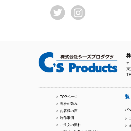
株
〒1
東
TE
製
TOPページ
当社の強み
バ
お客様の声
制作事例
ご注文の流れ