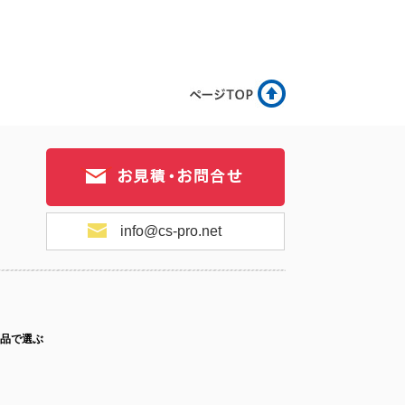
11-040
No.11-039
No.11-038
11-037
No.11-036
No.11-034
info@cs-pro.net
11-033
No.11-032
No.11-031
品で選ぶ
11-030
No.11-029
No.11-028
ス