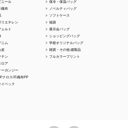
ビニール
保冷・保温バッグ
不織布
ノベルティバッグ
紙
ソフトケース
ポリエチレン
福袋
No.
フェルト
展示会バッグ
麻
ショッピングバッグ
デニム
学校オリジナルバッグ
合皮
雑貨・その他 縫製品
サテン
フルカラープリント
No.
ベロア
オーガンジー
PPクロス/不織布PP
タイベック
No.