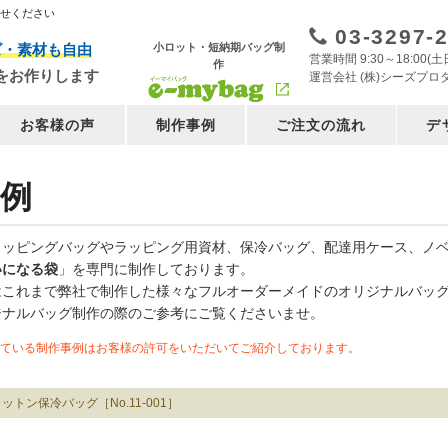
任せください
03-3297-
小ロット・短納期バッグ制
ズ・素材も自由
営業時間 9:30～18:00
作
をお作りします
運営会社 (株)シーズプロ
お客様の声
制作事例
ご注文の流れ
デ
例
ョッピングバッグやラッピング用資材、保冷バッグ、配達用ケース、ノ
いになる袋
」を専門に制作しております。
はこれまで弊社で制作した様々なフルオーダーメイドのオリジナルバッ
ジナルバッグ制作の際のご参考にご覧くださいませ。
ている制作事例はお客様の許可をいただいてご紹介しております。
ットン保冷バッグ［No.11-001］