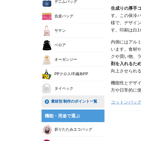
デニムバッグ
生成りの厚手
す。この保冷
合皮バッグ
様で、デザイ
す。印刷は白
サテン
内側にはアル
ベロア
います。食材
クや買い物、
オーガンジー
剤を入れるた
向上させられ
PPクロス/不織布PP
機能性とデザ
タイベック
方や日常的に
素材別 制作のポイント一覧
コットンバッ
機能・用途で選ぶ
折りたたみエコバッグ