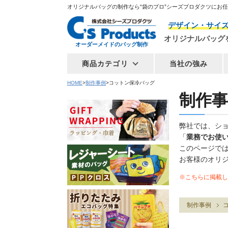
オリジナルバッグの制作なら“袋のプロ”シーズプロダクツにお
デザイン・サイ
オリジナルバッグ
オーダーメイドのバッグ制作
商品カテゴリ
当社の強み
HOME
制作事例
コットン保冷バッグ
制作事
弊社では、シ
「
業務でお使
このページで
お客様のオリ
※こちらに掲載し
制作事例
コ