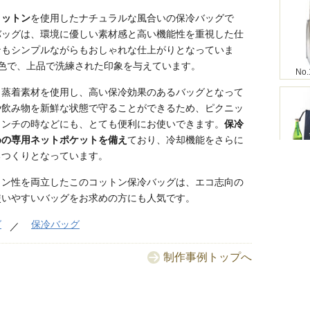
コットン
を使用したナチュラルな風合いの保冷バッグで
バッグは、環境に優しい素材感と高い機能性を重視した仕
ンもシンプルながらもおしゃれな仕上がりとなっていま
1色で、上品で洗練された印象を与えています。
No.
ミ蒸着素材を使用し、高い保冷効果のあるバッグとなって
や飲み物を新鮮な状態で守ることができるため、ピクニッ
ランチの時などにも、とても便利にお使いできます。
保冷
めの専用ネットポケットを備え
ており、冷却機能をさらに
るつくりとなっています。
No.
イン性を両立したこのコットン保冷バッグは、エコ志向の
使いやすいバッグをお求めの方にも人気です。
グ
保冷バッグ
No.
制作事例トップへ