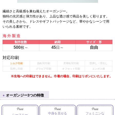
繊細さと高級感を兼ね備えたオーガンジー。
独特の光沢感と弾力性があり、上品な透け感で商品を美しく彩ります。
その美しさから、ドレスやギフトパッケージなど、華やかなシーンで用
いられる素材です。
海外製造
制作枚数
納期
サイズ・形
500
枚～
45
日～
自由
対応印刷
シルク印刷
熱転写印刷
昇華転写印刷
型押し・浮出し
箔押し印刷
グラビア印刷
オフセット印刷
エンボス柄
※生地への印刷はできません。巾着の場合、印刷はリボンにいたします。
オーガンジー3つの特徴
中身を見せる
フェミニンな
シースルー