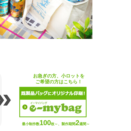
お急ぎの方、小ロットを
ご希望の方はこちら！
100
2
最小制作数
枚～、製作期間
週間～