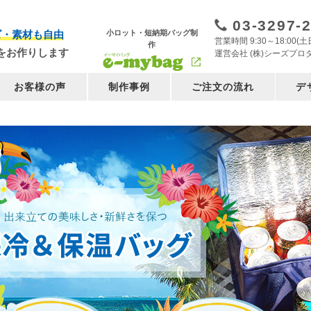
03-3297-
小ロット・短納期バッグ制
ズ・素材も自由
営業時間 9:30～18:00
作
をお作りします
運営会社 (株)シーズプロ
お客様の声
制作事例
ご注文の流れ
デ