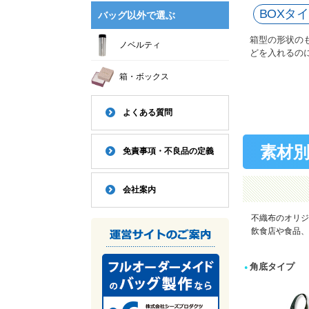
BOXタ
バッグ以外で選ぶ
箱型の形状の
ノベルティ
どを入れるの
箱・ボックス
よくある質問
素材
免責事項・不良品の定義
会社案内
不織布のオリジ
飲食店や食品、
角底タイプ