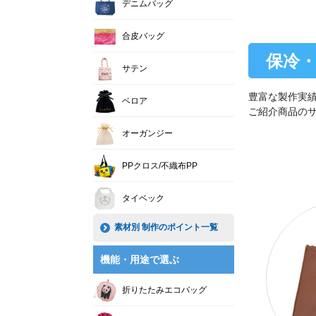
デニムバッグ
合皮バッグ
保冷
サテン
豊富な製作実
ベロア
ご紹介商品の
オーガンジー
PPクロス/不織布PP
タイベック
素材別 制作のポイント一覧
機能・用途で選ぶ
折りたたみエコバッグ