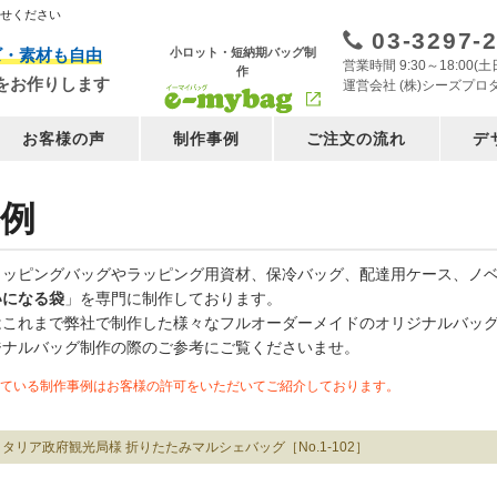
任せください
03-3297-
小ロット・短納期バッグ制
ズ・素材も自由
営業時間 9:30～18:00
作
をお作りします
運営会社 (株)シーズプロ
お客様の声
制作事例
ご注文の流れ
デ
例
ョッピングバッグやラッピング用資材、保冷バッグ、配達用ケース、ノ
いになる袋
」を専門に制作しております。
はこれまで弊社で制作した様々なフルオーダーメイドのオリジナルバッ
ジナルバッグ制作の際のご参考にご覧くださいませ。
ている制作事例はお客様の許可をいただいてご紹介しております。
イタリア政府観光局様 折りたたみマルシェバッグ［No.1-102］