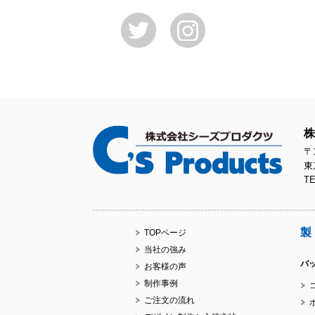
株
〒1
東
TE
製
TOPページ
当社の強み
バ
お客様の声
制作事例
ご注文の流れ