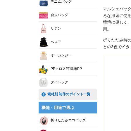
デニムバッグ
マルシェバッ
合皮バッグ
ろな用途に使
境境に優しく
サテン
用。
折りたたみ時
ベロア
との3色で
イタ
オーガンジー
PPクロス/不織布PP
タイベック
素材別 制作のポイント一覧
機能・用途で選ぶ
折りたたみエコバッグ