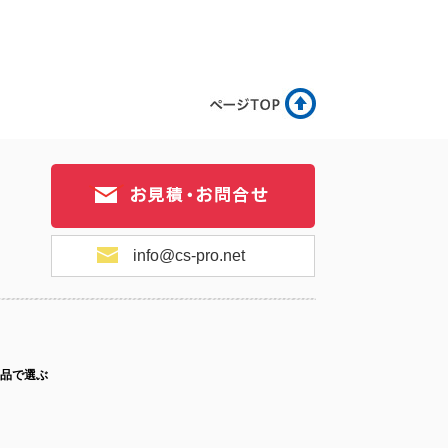
.1-090
No.1-089
No.1-087
.1-086
No.1-084
No.1-083
info@cs-pro.net
.1-082
No.1-080
No.1-079
品で選ぶ
.1-078
No.1-077
No.1-075
ス