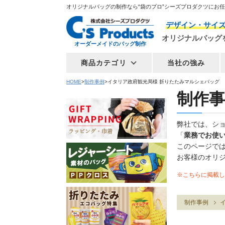
オリジナルバッグの制作なら“袋のプロ”シーズプロダクツにお
デザイン・サイ
オリジナルバッグ
オーダーメイドのバッグ制作
商品カテゴリ
当社の強み
HOME
制作事例
イタリア政府観光局様 折りたたみマルシェバッグ
制作事
弊社では、シ
「
業務でお使
このページで
お客様のオリ
※こちらに掲載し
制作事例