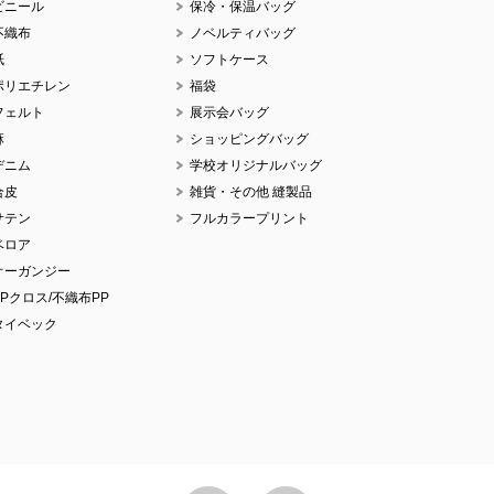
ビニール
保冷・保温バッグ
不織布
ノベルティバッグ
紙
ソフトケース
ポリエチレン
福袋
No
フェルト
展示会バッグ
麻
ショッピングバッグ
デニム
学校オリジナルバッグ
合皮
雑貨・その他 縫製品
サテン
フルカラープリント
No
ベロア
オーガンジー
PPクロス/不織布PP
タイベック
No