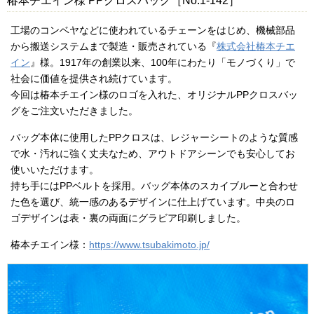
椿本チエイン様 PPクロスバッグ［No.1-142］
工場のコンベヤなどに使われているチェーンをはじめ、機械部品
から搬送システムまで製造・販売されている『
株式会社椿本チエ
イン
』様。1917年の創業以来、100年にわたり「モノづくり」で
社会に価値を提供され続けています。
今回は椿本チエイン様のロゴを入れた、オリジナルPPクロスバッ
グをご注文いただきました。
バッグ本体に使用したPPクロスは、レジャーシートのような質感
で水・汚れに強く丈夫なため、アウトドアシーンでも安心してお
使いいただけます。
持ち手にはPPベルトを採用。バッグ本体のスカイブルーと合わせ
た色を選び、統一感のあるデザインに仕上げています。中央のロ
ゴデザインは表・裏の両面にグラビア印刷しました。
椿本チエイン様：
https://www.tsubakimoto.jp/