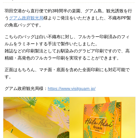
羽田空港から直行便で約3時間半の楽園、グアム島。観光誘致を行
う
グアム政府観光局
様よりご発注をいただきました、不織布PP製
の角底バッグです。
こちらのバッグは白い不織布に対し、フルカラー印刷済みのフィ
ルムをラミネートする手法で製作いたしました。
雑誌などの印刷製法としてお馴染みのグラビア印刷ですので、高
精細・高発色のフルカラー印刷を実現することができます。
正面はもちろん、マチ面・底面を含めた全面印刷にも対応可能で
す。
グアム政府観光局様：
https://www.visitguam.jp/