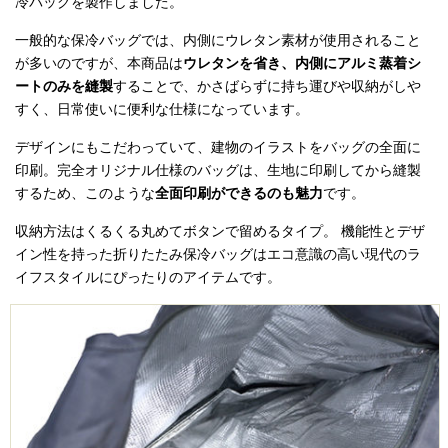
冷バッグを製作しました。
一般的な保冷バッグでは、内側にウレタン素材が使用されること
が多いのですが、本商品は
ウレタンを省き、内側にアルミ蒸着シ
ートのみを縫製
することで、かさばらずに持ち運びや収納がしや
すく、日常使いに便利な仕様になっています。
デザインにもこだわっていて、建物のイラストをバッグの全面に
印刷。完全オリジナル仕様のバッグは、生地に印刷してから縫製
するため、このような
全面印刷ができるのも魅力
です。
収納方法はくるくる丸めてボタンで留めるタイプ。 機能性とデザ
イン性を持った折りたたみ保冷バッグはエコ意識の高い現代のラ
イフスタイルにぴったりのアイテムです。