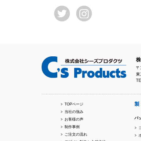
株
〒1
東
TE
製
TOPページ
当社の強み
バ
お客様の声
制作事例
ご注文の流れ