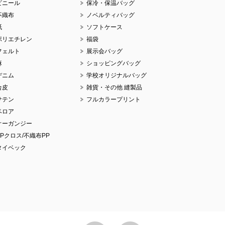
ビニール
保冷・保温バッグ
不織布
ノベルティバッグ
紙
ソフトケース
ポリエチレン
福袋
フェルト
展示会バッグ
麻
ショッピングバッグ
デニム
学校オリジナルバッグ
合皮
雑貨・その他 縫製品
サテン
フルカラープリント
ベロア
オーガンジー
PPクロス/不織布PP
タイベック