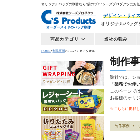
オリジナルバッグの制作なら“袋のプロ”シーズプロダクツにお
デザイン・サイ
オリジナルバッグ
オーダーメイドのバッグ制作
商品カテゴリ
当社の強み
HOME
制作事例
ミニハンカチタオル
制作事
弊社では、シ
「
業務でお使
このページで
お客様のオリ
※こちらに掲載し
制作事例
ミ