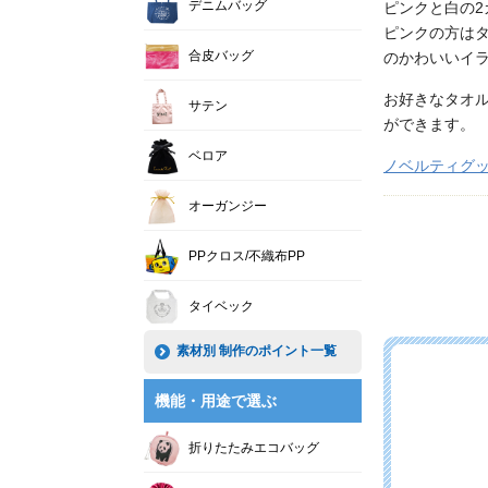
デニムバッグ
ピンクと白の2
ピンクの方は
合皮バッグ
のかわいいイ
お好きなタオ
サテン
ができます。
ベロア
ノベルティグ
オーガンジー
PPクロス/不織布PP
タイベック
素材別 制作のポイント一覧
機能・用途で選ぶ
折りたたみエコバッグ