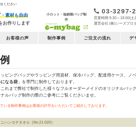
任せください
03-3297-
小ロット・短納期バッグ制
ズ・素材も自由
営業時間 9:30～18:00
作
をお作りします
運営会社 (株)シーズプロ
お客様の声
制作事例
ご注文の流れ
デ
例
ョッピングバッグやラッピング用資材、保冷バッグ、配達用ケース、ノ
いになる袋
」を専門に制作しております。
はこれまで弊社で制作した様々なフルオーダーメイドのオリジナルバッ
ジナルバッグ制作の際のご参考にご覧くださいませ。
ている制作事例はお客様の許可をいただいてご紹介しております。
ニハンカチタオル［No.21-020］