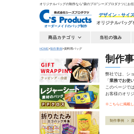
オリジナルバッグの制作なら“袋のプロ”シーズプロダクツにお
デザイン・サイ
オリジナルバッグ
オーダーメイドのバッグ制作
商品カテゴリ
当社の強み
HOME
制作事例
資料用バッグ
制作事
弊社では、シ
「
業務でお使
このページで
お客様のオリ
※こちらに掲載し
制作事例
資