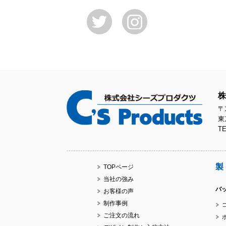
株
〒1
東
TE
製
TOPページ
当社の強み
バ
お客様の声
制作事例
ご注文の流れ