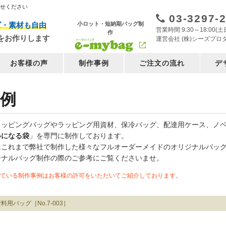
任せください
03-3297-
小ロット・短納期バッグ制
ズ・素材も自由
営業時間 9:30～18:00
作
をお作りします
運営会社 (株)シーズプロ
お客様の声
制作事例
ご注文の流れ
デ
例
ョッピングバッグやラッピング用資材、保冷バッグ、配達用ケース、ノ
いになる袋
」を専門に制作しております。
はこれまで弊社で制作した様々なフルオーダーメイドのオリジナルバッ
ジナルバッグ制作の際のご参考にご覧くださいませ。
ている制作事例はお客様の許可をいただいてご紹介しております。
料用バッグ［No.7-003］