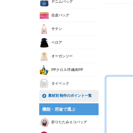
デニムバッグ
合皮バッグ
サテン
ベロア
オーガンジー
PPクロス/不織布PP
タイベック
素材別 制作のポイント一覧
機能・用途で選ぶ
折りたたみエコバッグ