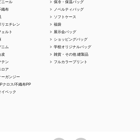
ビニール
保冷・保温バッグ
不織布
ノベルティバッグ
紙
ソフトケース
ポリエチレン
福袋
フェルト
展示会バッグ
麻
ショッピングバッグ
デニム
学校オリジナルバッグ
合皮
雑貨・その他 縫製品
サテン
フルカラープリント
ベロア
オーガンジー
PPクロス/不織布PP
タイベック