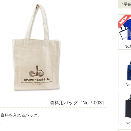
7.
No.
No
資料用バッグ［No.7-003］
ン資料を入れるバッグ。
No
グ