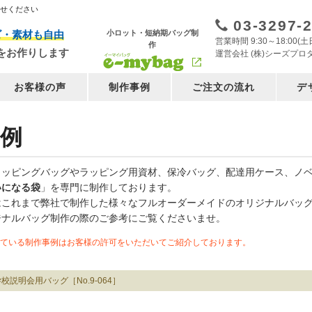
任せください
03-3297-
小ロット・短納期バッグ制
ズ・素材も自由
営業時間 9:30～18:00
作
をお作りします
運営会社 (株)シーズプロ
お客様の声
制作事例
ご注文の流れ
デ
例
ョッピングバッグやラッピング用資材、保冷バッグ、配達用ケース、ノ
いになる袋
」を専門に制作しております。
はこれまで弊社で制作した様々なフルオーダーメイドのオリジナルバッ
ジナルバッグ制作の際のご参考にご覧くださいませ。
ている制作事例はお客様の許可をいただいてご紹介しております。
校説明会用バッグ［No.9-064］