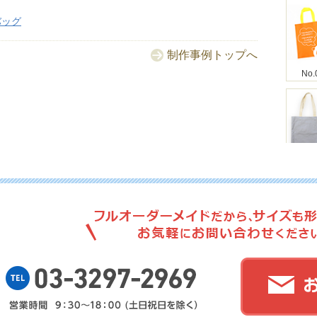
バッグ
制作事例トップへ
No.
No.
No.