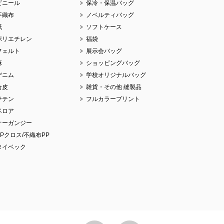
ビニール
保冷・保温バッグ
不織布
ノベルティバッグ
紙
ソフトケース
ポリエチレン
福袋
No
フェルト
展示会バッグ
麻
ショッピングバッグ
デニム
学校オリジナルバッグ
合皮
雑貨・その他 縫製品
サテン
フルカラープリント
No
ベロア
オーガンジー
PPクロス/不織布PP
タイベック
No