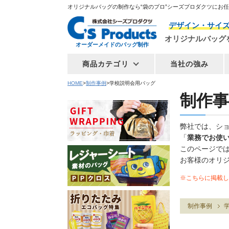
オリジナルバッグの制作なら“袋のプロ”シーズプロダクツにお
デザイン・サイ
オリジナルバッグ
オーダーメイドのバッグ制作
商品カテゴリ
当社の強み
HOME
制作事例
学校説明会用バッグ
制作事
弊社では、シ
「
業務でお使
このページで
お客様のオリ
※こちらに掲載し
制作事例
学