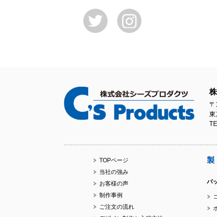
株
〒1
東
TE
製
TOPページ
当社の強み
バ
お客様の声
制作事例
ご注文の流れ