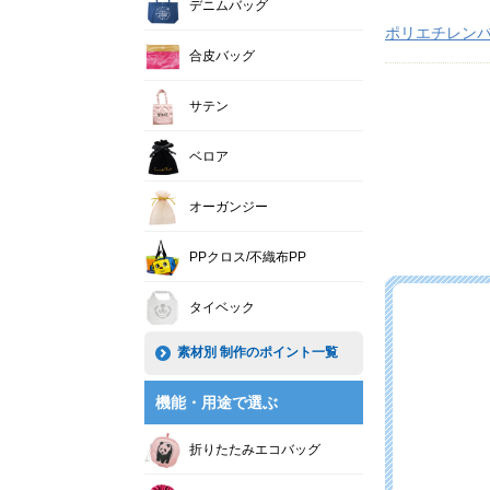
デニムバッグ
ポリエチレン
合皮バッグ
サテン
ベロア
オーガンジー
PPクロス/不織布PP
タイベック
素材別 制作のポイント一覧
機能・用途で選ぶ
折りたたみエコバッグ