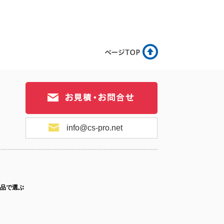
.9-050
No.9-049
No.9-048
.9-047
No.9-046
No.9-045
info@cs-pro.net
.9-044
No.9-043
No.9-042
品で選ぶ
.9-041
No.9-040
No.9-039
ス