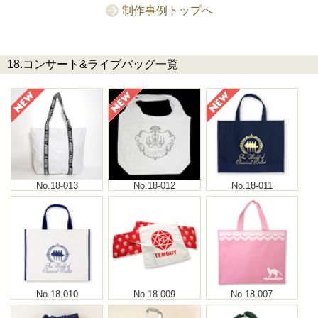
制作事例トップへ
18.コンサート&ライブバッグ一覧
No.18-013
No.18-012
No.18-011
No.18-010
No.18-009
No.18-007