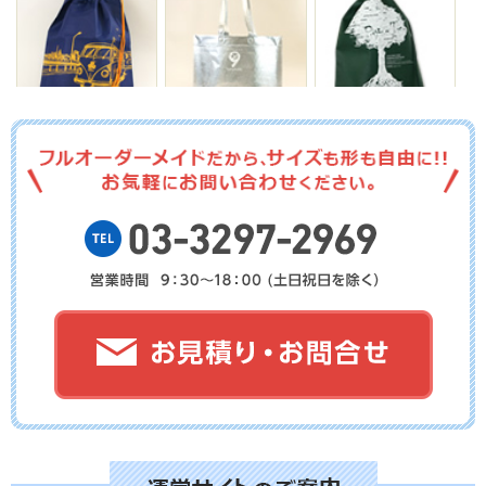
No.18-006
No.18-005
No.18-004
No.18-003
No.18-002
No.18-001