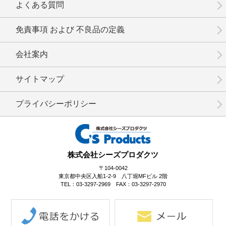
よくある質問
免責事項 および 不良品の定義
会社案内
サイトマップ
プライバシーポリシー
株式会社シーズプロダクツ
〒104-0042
東京都中央区入船1-2-9 八丁堀MFビル 2階
TEL：03-3297-2969 FAX：03-3297-2970