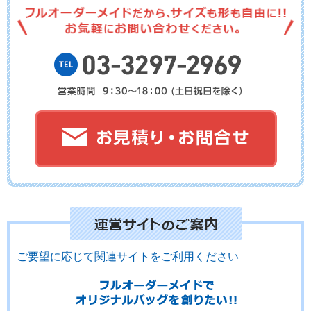
No.18-003
No.18-002
No.18-001
ご要望に応じて関連サイトをご利用ください