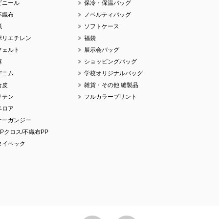
ビニール
保冷・保温バッグ
不織布
ノベルティバッグ
紙
ソフトケース
ポリエチレン
福袋
フェルト
展示会バッグ
麻
ショッピングバッグ
デニム
学校オリジナルバッグ
合皮
雑貨・その他 縫製品
サテン
フルカラープリント
ベロア
オーガンジー
PPクロス/不織布PP
タイベック