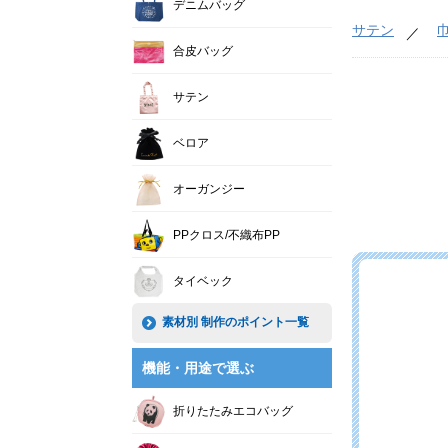
デニムバッグ
サテン
合皮バッグ
サテン
ベロア
オーガンジー
PPクロス/不織布PP
タイベック
素材別 制作のポイント一覧
機能・用途で選ぶ
折りたたみエコバッグ