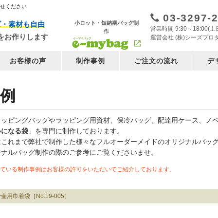
任せください
03-3297-
小ロット・短納期バッグ制
ズ・素材も自由
営業時間 9:30～18:00
作
をお作りします
運営会社 (株)シーズプロ
お客様の声
制作事例
ご注文の流れ
デ
例
ョッピングバッグやラッピング用資材、保冷バッグ、配達用ケース、ノ
いになる袋
」を専門に制作しております。
はこれまで弊社で制作した様々なフルオーダーメイドのオリジナルバッ
ジナルバッグ制作の際のご参考にご覧くださいませ。
ている制作事例はお客様の許可をいただいてご紹介しております。
壷用巾着袋［No.19-005］