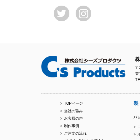
株
〒1
東
TE
製
TOPページ
当社の強み
バ
お客様の声
制作事例
ご注文の流れ