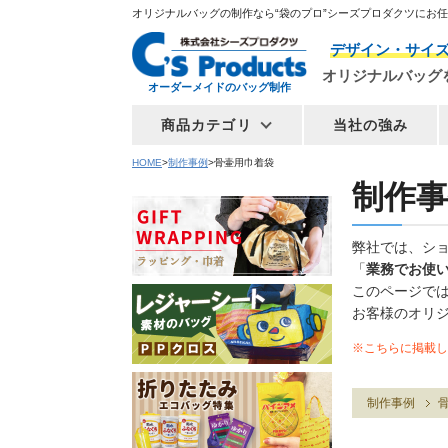
オリジナルバッグの制作なら“袋のプロ”シーズプロダクツにお
デザイン・サイ
オリジナルバッグ
オーダーメイドのバッグ制作
商品カテゴリ
当社の強み
HOME
制作事例
骨壷用巾着袋
制作事
弊社では、シ
「
業務でお使
このページで
お客様のオリ
※こちらに掲載し
制作事例
骨