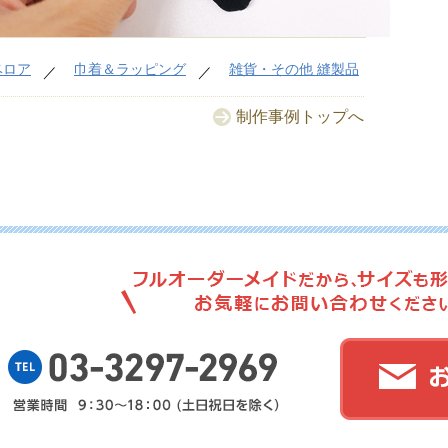
No.
ベロア
巾着＆ラッピング
雑貨・その他 縫製品
制作事例トップへ
No.
No.
No.