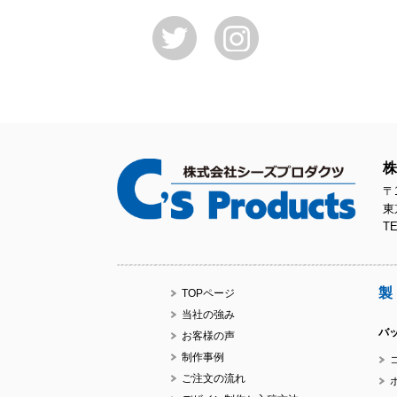
株
〒1
東
TE
製
TOPページ
当社の強み
バ
お客様の声
制作事例
ご注文の流れ