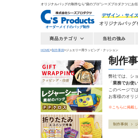
オリジナルバッグの制作なら“袋のプロ”シーズプロダクツにお
デザイン・サイ
オリジナルバッグ
オーダーメイドのバッグ制作
商品カテゴリ
当社の強み
HOME
制作事例
ジュエリー用ラッピング・クッション
制作事
弊社では、シ
「
業務でお使
このページで
お客様のオリ
※こちらに掲載し
制作事例