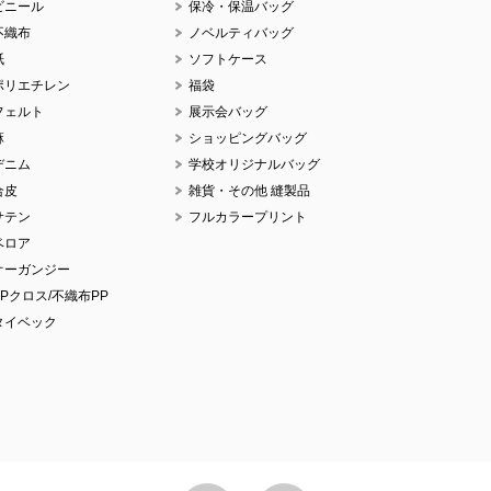
ビニール
保冷・保温バッグ
不織布
ノベルティバッグ
紙
ソフトケース
ポリエチレン
福袋
フェルト
展示会バッグ
麻
ショッピングバッグ
デニム
学校オリジナルバッグ
合皮
雑貨・その他 縫製品
サテン
フルカラープリント
ベロア
オーガンジー
PPクロス/不織布PP
タイベック