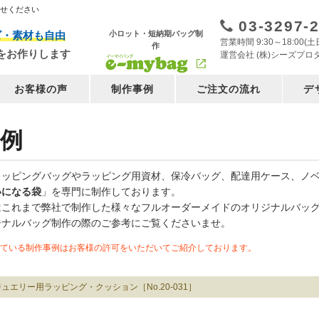
任せください
03-3297-
小ロット・短納期バッグ制
ズ・素材も自由
営業時間 9:30～18:00
作
をお作りします
運営会社 (株)シーズプロ
お客様の声
制作事例
ご注文の流れ
デ
例
ョッピングバッグやラッピング用資材、保冷バッグ、配達用ケース、ノ
いになる袋
」を専門に制作しております。
はこれまで弊社で制作した様々なフルオーダーメイドのオリジナルバッ
ジナルバッグ制作の際のご参考にご覧くださいませ。
ている制作事例はお客様の許可をいただいてご紹介しております。
ジュエリー用ラッピング・クッション［No.20-031］