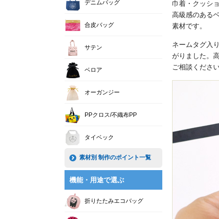
デニムバッグ
巾着・クッシ
高級感のある
合皮バッグ
素材です。
ネームタグ入
サテン
がりました。
ご相談くださ
ベロア
オーガンジー
PPクロス/不織布PP
タイベック
素材別 制作のポイント一覧
機能・用途で選ぶ
折りたたみエコバッグ