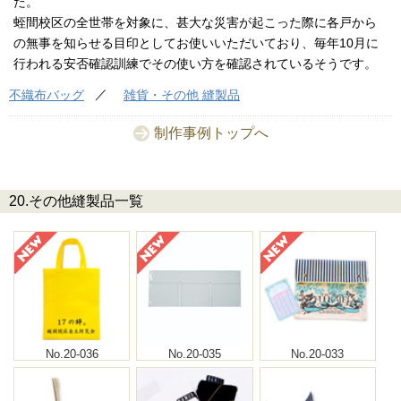
た。
蛭間校区の全世帯を対象に、甚大な災害が起こった際に各戸から
の無事を知らせる目印としてお使いいただいており、毎年10月に
行われる安否確認訓練でその使い方を確認されているそうです。
不織布バッグ
雑貨・その他 縫製品
制作事例トップへ
20.その他縫製品一覧
No.20-036
No.20-035
No.20-033