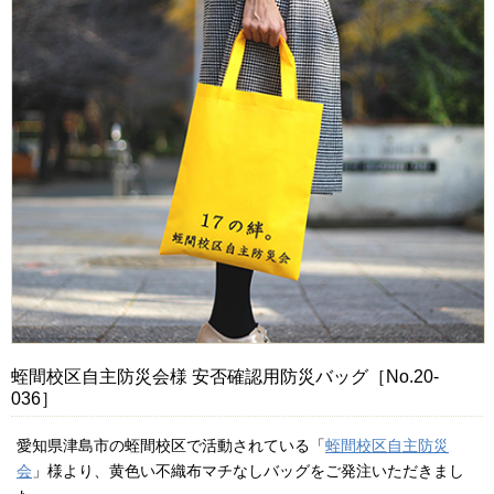
蛭間校区自主防災会様 安否確認用防災バッグ［No.20-
036］
愛知県津島市の蛭間校区で活動されている「
蛭間校区自主防災
会
」様より、黄色い不織布マチなしバッグをご発注いただきまし