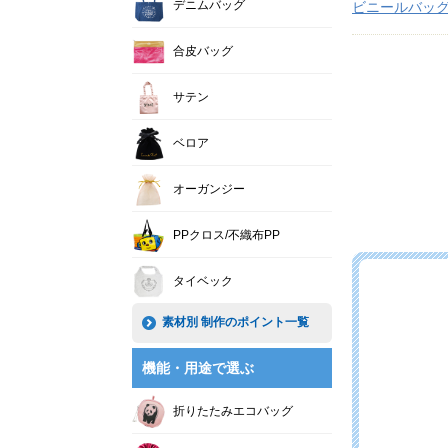
デニムバッグ
ビニールバッ
合皮バッグ
サテン
ベロア
オーガンジー
PPクロス/不織布PP
タイベック
素材別 制作のポイント一覧
機能・用途で選ぶ
折りたたみエコバッグ