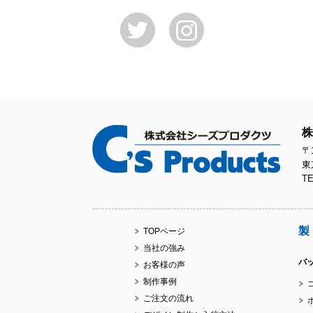
株
〒1
東
TE
製
TOPページ
当社の強み
バ
お客様の声
制作事例
ご注文の流れ