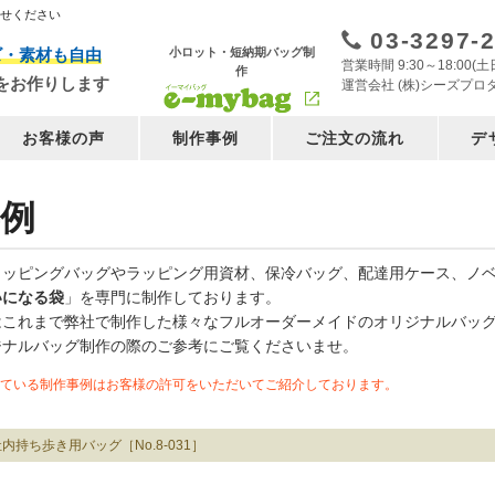
任せください
03-3297-
小ロット・短納期バッグ制
ズ・素材も自由
営業時間 9:30～18:00
作
をお作りします
運営会社 (株)シーズプロ
お客様の声
制作事例
ご注文の流れ
デ
例
ョッピングバッグやラッピング用資材、保冷バッグ、配達用ケース、ノ
いになる袋
」を専門に制作しております。
はこれまで弊社で制作した様々なフルオーダーメイドのオリジナルバッ
ジナルバッグ制作の際のご参考にご覧くださいませ。
ている制作事例はお客様の許可をいただいてご紹介しております。
内持ち歩き用バッグ［No.8-031］