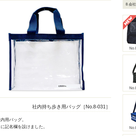
8.会
No.
No.
社内持ち歩き用バッグ［No.8-031］
社内用バッグ。
うに記名欄を設けました。
No.