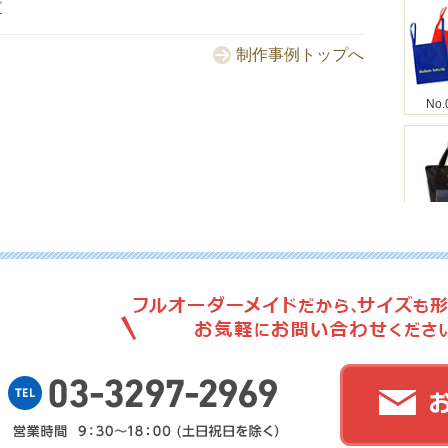
グ
制作事例トップへ
No.
No
No