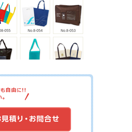
08-055
No.8-054
No.8-053
.8-052
No.8-051
No.8-050
.8-049
No.8-047
No.8-046