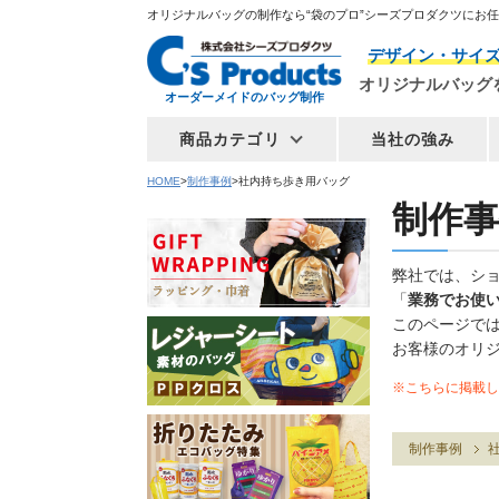
オリジナルバッグの制作なら“袋のプロ”シーズプロダクツにお
デザイン・サイ
オリジナルバッグ
オーダーメイドのバッグ制作
商品カテゴリ
当社の強み
HOME
制作事例
社内持ち歩き用バッグ
制作事
弊社では、シ
「
業務でお使
このページで
お客様のオリ
※こちらに掲載し
制作事例
社