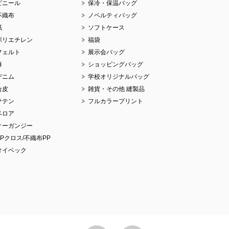
ビニール
保冷・保温バッグ
不織布
ノベルティバッグ
紙
ソフトケース
ポリエチレン
福袋
フェルト
展示会バッグ
麻
ショッピングバッグ
デニム
学校オリジナルバッグ
合皮
雑貨・その他 縫製品
サテン
フルカラープリント
ベロア
オーガンジー
PPクロス/不織布PP
タイベック