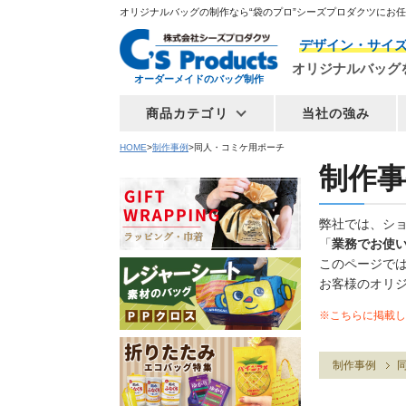
オリジナルバッグの制作なら“袋のプロ”シーズプロダクツにお
デザイン・サイ
オリジナルバッグ
オーダーメイドのバッグ制作
商品カテゴリ
当社の強み
HOME
制作事例
同人・コミケ用ポーチ
制作事
弊社では、シ
「
業務でお使
このページで
お客様のオリ
※こちらに掲載し
制作事例
同