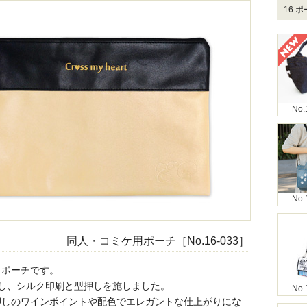
16.
No.
No.
同人・コミケ用ポーチ［No.16-033］
しポーチです。
用し、シルク印刷と型押しを施しました。
No.
押しのワインポイントや配色でエレガントな仕上がりにな