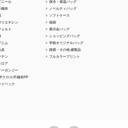
ビニール
保冷・保温バッグ
不織布
ノベルティバッグ
紙
ソフトケース
ポリエチレン
福袋
フェルト
展示会バッグ
麻
ショッピングバッグ
デニム
学校オリジナルバッグ
合皮
雑貨・その他 縫製品
サテン
フルカラープリント
ベロア
オーガンジー
PPクロス/不織布PP
タイベック