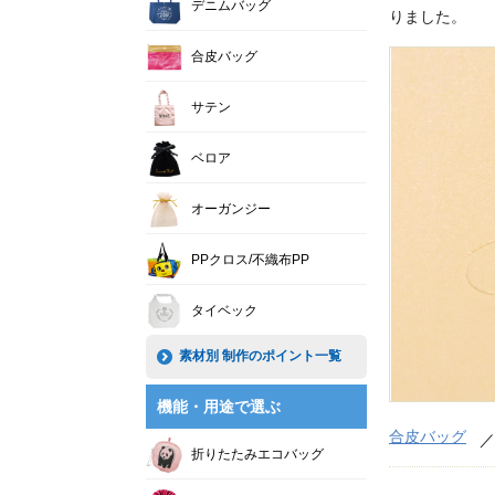
デニムバッグ
りました。
合皮バッグ
サテン
ベロア
オーガンジー
PPクロス/不織布PP
タイベック
素材別 制作のポイント一覧
機能・用途で選ぶ
合皮バッグ
折りたたみエコバッグ