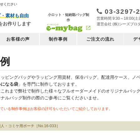
任せください
03-3297-
小ロット・短納期バッグ制
ズ・素材も自由
営業時間 9:30～18:00
作
をお作りします
運営会社 (株)シーズプロ
お客様の声
制作事例
ご注文の流れ
デ
例
ョッピングバッグやラッピング用資材、保冷バッグ、配達用ケース、ノ
いになる袋
」を専門に制作しております。
はこれまで弊社で制作した様々なフルオーダーメイドのオリジナルバッ
ジナルバッグ制作の際のご参考にご覧くださいませ。
ている制作事例はお客様の許可をいただいてご紹介しております。
人・コミケ用ポーチ［No.16-033］