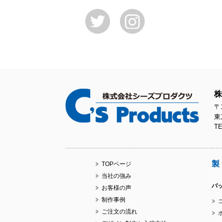
株
〒1
東
TE
製
TOPページ
当社の強み
バ
お客様の声
制作事例
ご注文の流れ