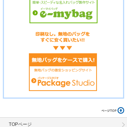
No.16-033
No.16-032
No.16-031
No.16-030
No.16-028
No.16-026
TOPページ
No.16-025
No.16-024
No.16-023