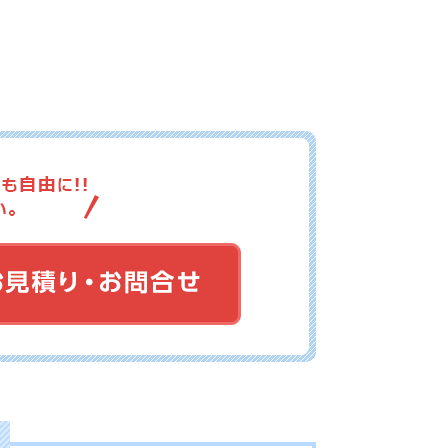
16-039
No.16-038
No.16-037
16-036
No.16-035
No.16-034
16-033
No.16-032
No.16-031
16-030
No.16-028
No.16-026