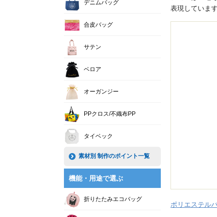
デニムバッグ
表現していま
合皮バッグ
サテン
ベロア
オーガンジー
PPクロス/不織布PP
タイベック
素材別 制作のポイント一覧
機能・用途で選ぶ
折りたたみエコバッグ
ポリエステル