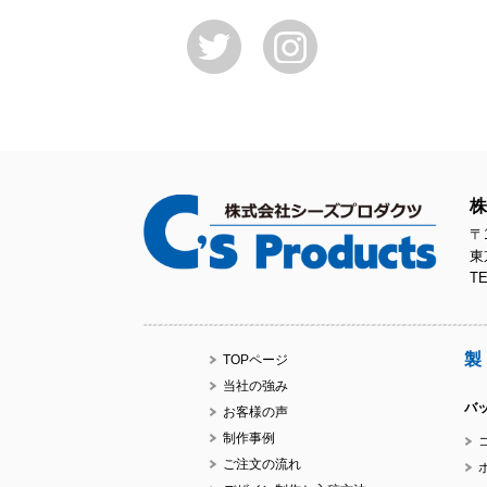
株
〒1
東
TE
製
TOPページ
当社の強み
バ
お客様の声
制作事例
ご注文の流れ