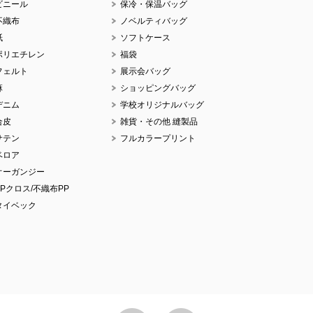
ビニール
保冷・保温バッグ
不織布
ノベルティバッグ
紙
ソフトケース
ポリエチレン
福袋
フェルト
展示会バッグ
麻
ショッピングバッグ
デニム
学校オリジナルバッグ
合皮
雑貨・その他 縫製品
サテン
フルカラープリント
ベロア
オーガンジー
PPクロス/不織布PP
タイベック