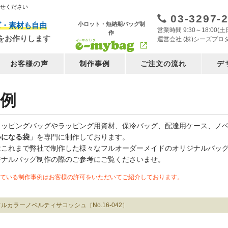
任せください
03-3297-
小ロット・短納期バッグ制
ズ・素材も自由
営業時間 9:30～18:00
作
をお作りします
運営会社 (株)シーズプロ
お客様の声
制作事例
ご注文の流れ
デ
例
ョッピングバッグやラッピング用資材、保冷バッグ、配達用ケース、ノ
いになる袋
」を専門に制作しております。
はこれまで弊社で制作した様々なフルオーダーメイドのオリジナルバッ
ジナルバッグ制作の際のご参考にご覧くださいませ。
ている制作事例はお客様の許可をいただいてご紹介しております。
フルカラーノベルティサコッシュ［No.16-042］