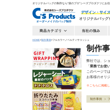
オリジナルバッグの制作なら“袋のプロ”シーズプロダクツにお
デザイン・サイ
オリジナルバッグ
オーダーメイドのバッグ制作
商品カテゴリ
当社の強み
HOME
制作事例
フルカラーノベルティサコッシュ
制作事
弊社では、シ
「
業務でお使
このページで
お客様のオリ
※こちらに掲載し
制作事例