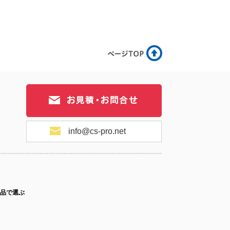
12-046
No.12-045
No.12-044
12-043
No.12-042
No.12-041
info@cs-pro.net
12-040
No.12-039
No.12-038
品で選ぶ
12-037
No.12-036
No.12-034
ス