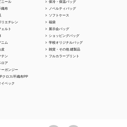
ビニール
保冷・保温バッグ
不織布
ノベルティバッグ
紙
ソフトケース
ポリエチレン
福袋
No.
フェルト
展示会バッグ
麻
ショッピングバッグ
デニム
学校オリジナルバッグ
合皮
雑貨・その他 縫製品
サテン
フルカラープリント
No.
ベロア
オーガンジー
PPクロス/不織布PP
タイベック
No.