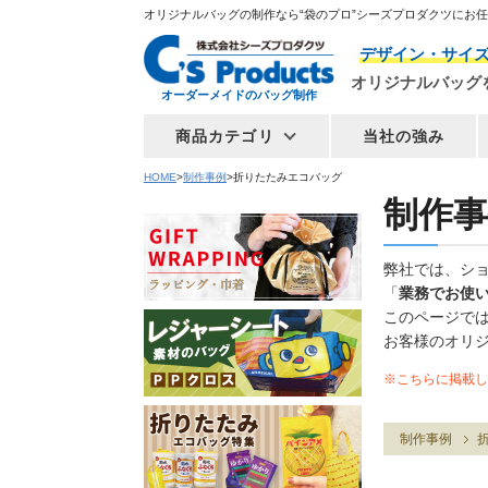
オリジナルバッグの制作なら“袋のプロ”シーズプロダクツにお
デザイン・サイ
オリジナルバッグ
オーダーメイドのバッグ制作
商品カテゴリ
当社の強み
HOME
制作事例
折りたたみエコバッグ
制作事
弊社では、シ
「
業務でお使
このページで
お客様のオリ
※こちらに掲載し
制作事例
折