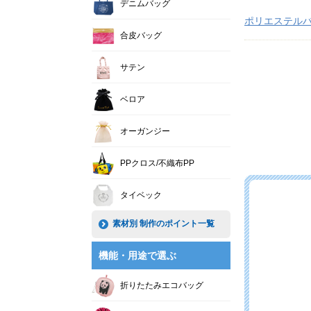
デニムバッグ
ポリエステル
合皮バッグ
サテン
ベロア
オーガンジー
PPクロス/不織布PP
タイベック
素材別 制作のポイント一覧
機能・用途で選ぶ
折りたたみエコバッグ