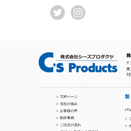
株
〒1
東
TE
製
TOPページ
当社の強み
バ
お客様の声
制作事例
ご注文の流れ