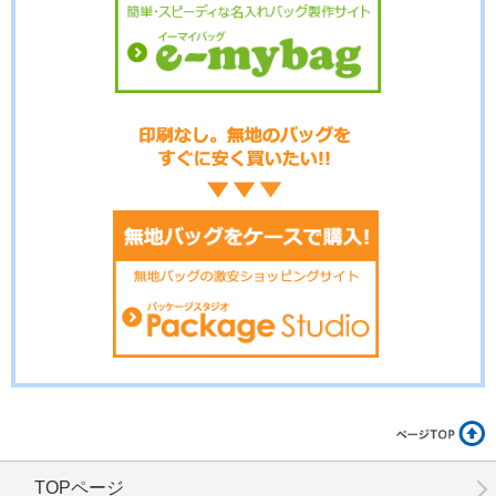
No.12-070
No.12-069
No.12-068
No.12-067
No.12-066
No.12-065
TOPページ
No.12-064
No.12-063
No.12-062