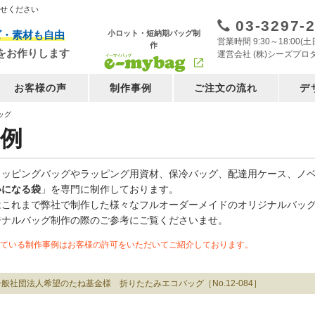
任せください
03-3297-
小ロット・短納期バッグ制
ズ・素材も自由
営業時間 9:30～18:00
作
をお作りします
運営会社 (株)シーズプロ
お客様の声
制作事例
ご注文の流れ
デ
ッグ
例
ョッピングバッグやラッピング用資材、保冷バッグ、配達用ケース、ノ
いになる袋
」を専門に制作しております。
はこれまで弊社で制作した様々なフルオーダーメイドのオリジナルバッ
ジナルバッグ制作の際のご参考にご覧くださいませ。
ている制作事例はお客様の許可をいただいてご紹介しております。
一般社団法人希望のたね基金様 折りたたみエコバッグ［No.12-084］