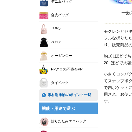
デニムバッグ
一般
合皮バッグ
サテン
モクレンとセ
フルな折りた
ベロア
り、販売商品
オーガンジー
約10Lほどで
20Lほどで大
PPクロス/不織布PP
小さくコンパ
てスナップボ
タイベック
で内ポケット
用され、お使
素材別 制作のポイント一覧
す。
機能・用途で選ぶ
折りたたみエコバッグ