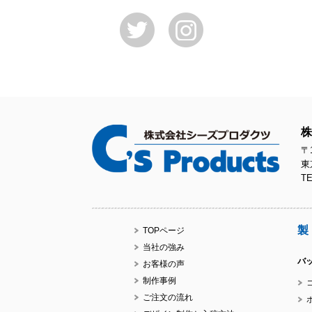
株
〒1
東
TE
製
TOPページ
当社の強み
バ
お客様の声
制作事例
ご注文の流れ