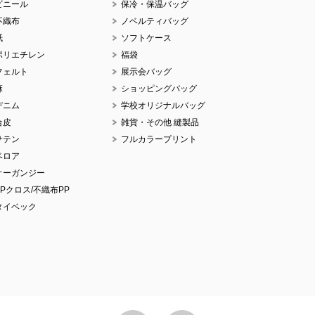
ビニール
保冷・保温バッグ
不織布
ノベルティバッグ
紙
ソフトケース
ポリエチレン
福袋
No.
フェルト
展示会バッグ
麻
ショッピングバッグ
デニム
学校オリジナルバッグ
合皮
雑貨・その他 縫製品
サテン
フルカラープリント
No.
ベロア
オーガンジー
PPクロス/不織布PP
タイベック
No.