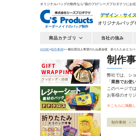
オリジナルバッグの制作なら“袋のプロ”シーズプロダクツにお
デザイン・サイ
オリジナルバッグ
オーダーメイドのバッグ制作
商品カテゴリ
当社の強み
HOME
制作事例
一般社団法人希望のたね基金様 折りたたみエコバ
制作事
弊社では、シ
「
業務でお使
このページで
お客様のオリ
※こちらに掲載し
制作事例