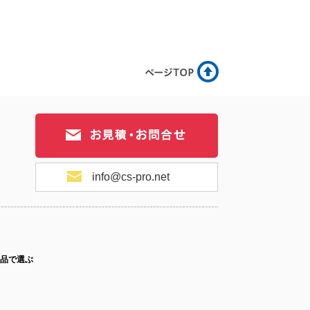
12-046
No.12-045
No.12-044
12-043
No.12-042
No.12-041
info@cs-pro.net
12-040
No.12-039
No.12-038
品で選ぶ
12-037
No.12-036
No.12-034
ス