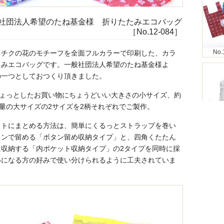
社団法人希望のたね基金様 折りたたみエコバッグ
［No.12-084］
No.
キチクの花のモチーフを全面フルカラーで印刷した、カラ
たみエコバッグです。一般社団法人希望のたね基金様よ
の一つとしておつくり頂きました。
ちょっとしたお買い物にちょうどいい大きさの小サイズ、約
容量の大サイズの2サイズを2柄それぞれでご製作。
No.
クトにまとめる方法は、簡単にくるっとストラップを巻い
タンで留める「ボタン留め収納タイプ」と、四角くたたん
に収納する「内ポケット収納タイプ」の2タイプを同時に採
いになる方の好みで使い分けられるように工夫されていま
No.