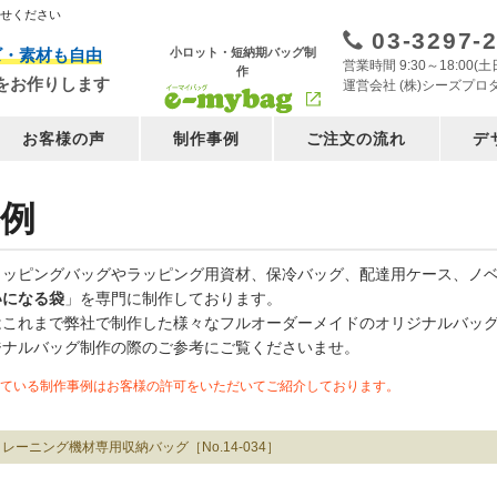
任せください
03-3297-
小ロット・短納期バッグ制
ズ・素材も自由
営業時間 9:30～18:00
作
をお作りします
運営会社 (株)シーズプロ
お客様の声
制作事例
ご注文の流れ
デ
例
ョッピングバッグやラッピング用資材、保冷バッグ、配達用ケース、ノ
いになる袋
」を専門に制作しております。
はこれまで弊社で制作した様々なフルオーダーメイドのオリジナルバッ
ジナルバッグ制作の際のご参考にご覧くださいませ。
ている制作事例はお客様の許可をいただいてご紹介しております。
トレーニング機材専用収納バッグ［No.14-034］