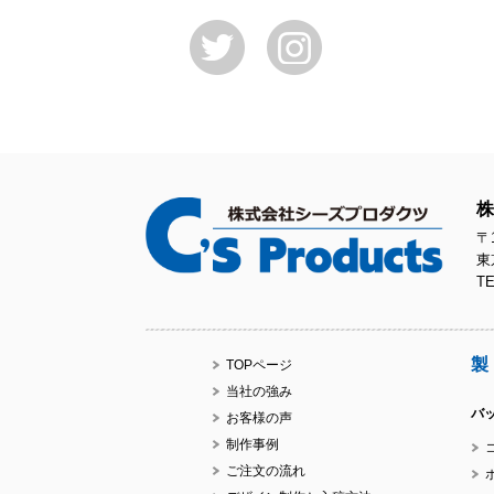
株
〒1
東
TE
製
TOPページ
当社の強み
バ
お客様の声
制作事例
ご注文の流れ