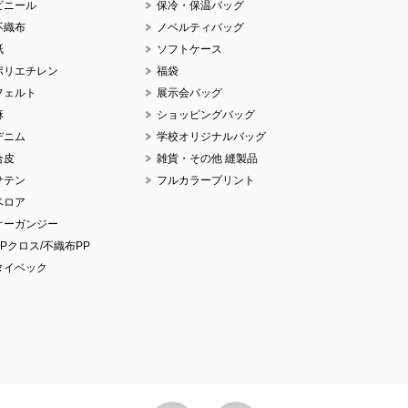
ビニール
保冷・保温バッグ
不織布
ノベルティバッグ
紙
ソフトケース
ポリエチレン
福袋
フェルト
展示会バッグ
麻
ショッピングバッグ
デニム
学校オリジナルバッグ
合皮
雑貨・その他 縫製品
サテン
フルカラープリント
ベロア
オーガンジー
PPクロス/不織布PP
タイベック