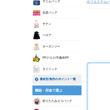
デニムバッグ
ポリエステル
合皮バッグ
サテン
ベロア
オーガンジー
PPクロス/不織布PP
タイベック
素材別 制作のポイント一覧
機能・用途で選ぶ
折りたたみエコバッグ