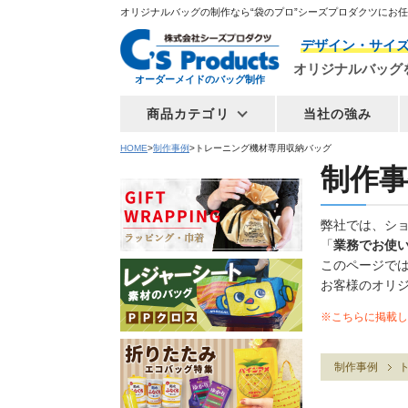
オリジナルバッグの制作なら“袋のプロ”シーズプロダクツにお
デザイン・サイ
オリジナルバッグ
オーダーメイドのバッグ制作
商品カテゴリ
当社の強み
HOME
制作事例
トレーニング機材専用収納バッグ
制作事
弊社では、シ
「
業務でお使
このページで
お客様のオリ
※こちらに掲載し
制作事例