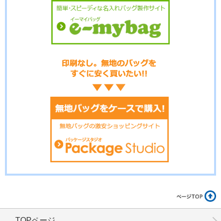
No.14-027
No.14-026
No.14-025
No.14-024
No.14-023
No.14-022
TOPページ