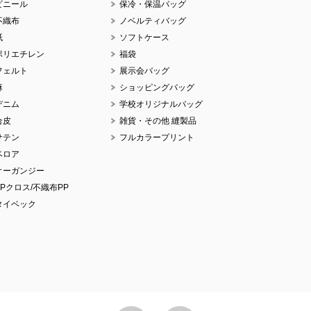
ビニール
保冷・保温バッグ
不織布
ノベルティバッグ
紙
ソフトケース
ポリエチレン
福袋
No.
フェルト
展示会バッグ
麻
ショッピングバッグ
デニム
学校オリジナルバッグ
合皮
雑貨・その他 縫製品
サテン
フルカラープリント
No.
ベロア
オーガンジー
PPクロス/不織布PP
タイベック