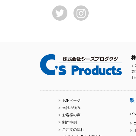
株
〒1
東
TE
製
TOPページ
当社の強み
バ
お客様の声
制作事例
ご注文の流れ