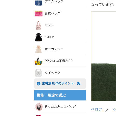
デニムバッグ
なっています
合皮バッグ
サテン
ベロア
オーガンジー
PPクロス/不織布PP
タイベック
素材別 制作のポイント一覧
機能・用途で選ぶ
折りたたみエコバッグ
ベロア