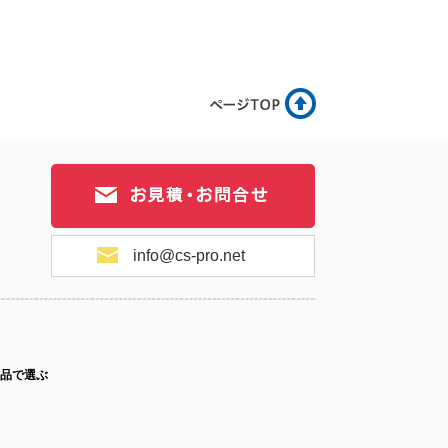
15-025
No.15-024
No.15-021
15-020
No.15-019
No.15-017
info@cs-pro.net
15-016
No.15-014
No.15-013
品で選ぶ
15-012
No.15-011
No.15-009
ス