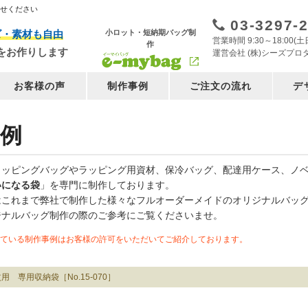
任せください
03-3297-
小ロット・短納期バッグ制
ズ・素材も自由
営業時間 9:30～18:00
作
をお作りします
運営会社 (株)シーズプロ
お客様の声
制作事例
ご注文の流れ
デ
例
ョッピングバッグやラッピング用資材、保冷バッグ、配達用ケース、ノ
いになる袋
」を専門に制作しております。
はこれまで弊社で制作した様々なフルオーダーメイドのオリジナルバッ
ジナルバッグ制作の際のご参考にご覧くださいませ。
ている制作事例はお客様の許可をいただいてご紹介しております。
用 専用収納袋［No.15-070］