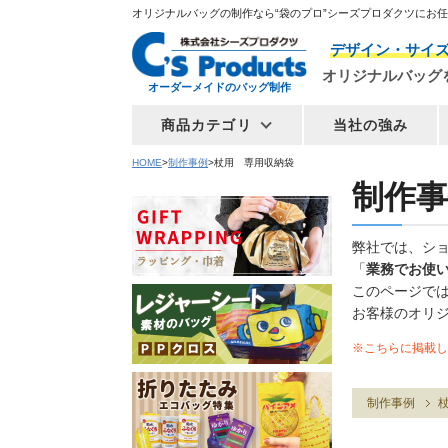
オリジナルバッグの制作なら“袋のプロ”シーズプロダクツにお
デザイン・サイ
オリジナルバッグ
オーダーメイドのバッグ制作
商品カテゴリ
当社の強み
HOME
制作事例
杖用 専用収納袋
制作事
弊社では、シ
「
業務でお使
このページで
お客様のオリ
※こちらに掲載し
制作事例
杖