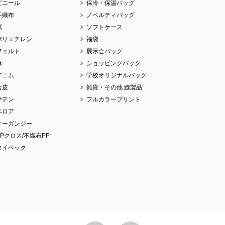
ビニール
保冷・保温バッグ
不織布
ノベルティバッグ
紙
ソフトケース
ポリエチレン
福袋
No.
フェルト
展示会バッグ
麻
ショッピングバッグ
デニム
学校オリジナルバッグ
合皮
雑貨・その他 縫製品
サテン
フルカラープリント
No.
ベロア
オーガンジー
PPクロス/不織布PP
タイベック