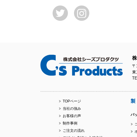
株
〒1
東
TE
製
TOPページ
当社の強み
バ
お客様の声
制作事例
ご注文の流れ