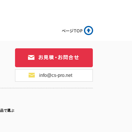
15-025
No.15-024
No.15-021
15-020
No.15-019
No.15-017
info@cs-pro.net
15-016
No.15-014
No.15-013
品で選ぶ
15-012
No.15-011
No.15-009
ス