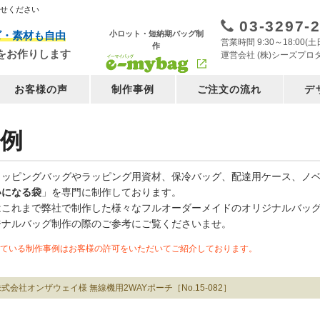
任せください
03-3297-
小ロット・短納期バッグ制
ズ・素材も自由
営業時間 9:30～18:00
作
をお作りします
運営会社 (株)シーズプロ
お客様の声
制作事例
ご注文の流れ
デ
例
ョッピングバッグやラッピング用資材、保冷バッグ、配達用ケース、ノ
いになる袋
」を専門に制作しております。
はこれまで弊社で制作した様々なフルオーダーメイドのオリジナルバッ
ジナルバッグ制作の際のご参考にご覧くださいませ。
ている制作事例はお客様の許可をいただいてご紹介しております。
式会社オンザウェイ様 無線機用2WAYポーチ［No.15-082］