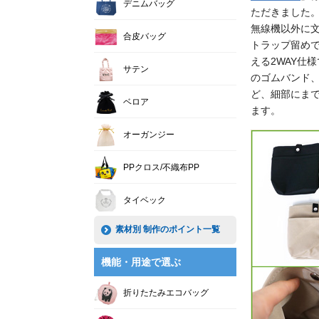
デニムバッグ
ただきました
無線機以外に
合皮バッグ
トラップ留め
える2WAY仕
サテン
のゴムバンド
ど、細部にま
ベロア
ます。
オーガンジー
PPクロス/不織布PP
タイベック
素材別 制作のポイント一覧
機能・用途で選ぶ
折りたたみエコバッグ