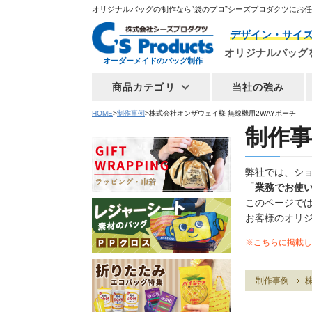
オリジナルバッグの制作なら“袋のプロ”シーズプロダクツにお
デザイン・サイ
オリジナルバッグ
オーダーメイドのバッグ制作
商品カテゴリ
当社の強み
HOME
制作事例
株式会社オンザウェイ様 無線機用2WAYポーチ
制作事
弊社では、シ
「
業務でお使
このページで
お客様のオリ
※こちらに掲載し
制作事例
株