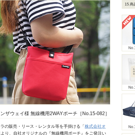
15.
No.
No.
ザウェイ様 無線機用2WAYポーチ［No.15-082］
メラの販売・リース・レンタル等を手掛ける「
株式会社オ
No.
様より、自社オリジナルの『無線機用ポーチ』をご発注い