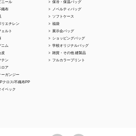
ビニール
保冷・保温バッグ
不織布
ノベルティバッグ
紙
ソフトケース
ポリエチレン
福袋
No
フェルト
展示会バッグ
麻
ショッピングバッグ
デニム
学校オリジナルバッグ
合皮
雑貨・その他 縫製品
サテン
フルカラープリント
No
ベロア
オーガンジー
PPクロス/不織布PP
タイベック
No