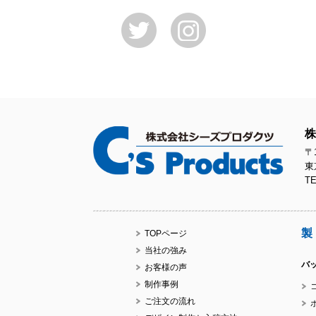
株
〒1
東
TE
製
TOPページ
当社の強み
バ
お客様の声
制作事例
ご注文の流れ