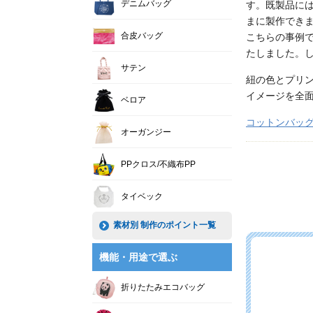
デニムバッグ
す。既製品に
まに製作でき
合皮バッグ
こちらの事例
たしました。
サテン
紐の色とプリ
イメージを全
ベロア
コットンバッ
オーガンジー
PPクロス/不織布PP
タイベック
素材別 制作のポイント一覧
機能・用途で選ぶ
折りたたみエコバッグ