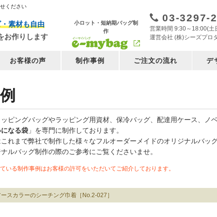
任せください
03-3297-
小ロット・短納期バッグ制
ズ・素材も自由
営業時間 9:30～18:00
作
をお作りします
運営会社 (株)シーズプロ
お客様の声
制作事例
ご注文の流れ
デ
例
ョッピングバッグやラッピング用資材、保冷バッグ、配達用ケース、ノ
いになる袋
」を専門に制作しております。
はこれまで弊社で制作した様々なフルオーダーメイドのオリジナルバッ
ジナルバッグ制作の際のご参考にご覧くださいませ。
ている制作事例はお客様の許可をいただいてご紹介しております。
アースカラーのシーチング巾着［No.2-027］