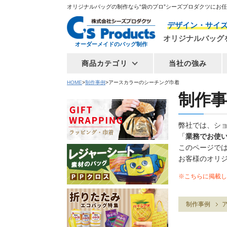
オリジナルバッグの制作なら“袋のプロ”シーズプロダクツにお
デザイン・サイ
オリジナルバッグ
オーダーメイドのバッグ制作
商品カテゴリ
当社の強み
HOME
制作事例
アースカラーのシーチング巾着
制作事
弊社では、シ
「
業務でお使
このページで
お客様のオリ
※こちらに掲載し
制作事例