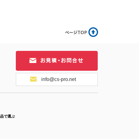
.2-078
No.2-077
No.2-076
.2-075
No.2-074
No.2-073
info@cs-pro.net
.2-072
No.2-071
No.2-070
品で選ぶ
.2-069
No.2-068
No.2-067
ス