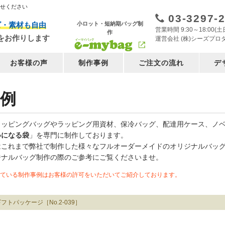
任せください
03-3297-
小ロット・短納期バッグ制
ズ・素材も自由
営業時間 9:30～18:00
作
をお作りします
運営会社 (株)シーズプロ
お客様の声
制作事例
ご注文の流れ
デ
例
ョッピングバッグやラッピング用資材、保冷バッグ、配達用ケース、ノ
いになる袋
」を専門に制作しております。
はこれまで弊社で制作した様々なフルオーダーメイドのオリジナルバッ
ジナルバッグ制作の際のご参考にご覧くださいませ。
ている制作事例はお客様の許可をいただいてご紹介しております。
フトパッケージ［No.2-039］