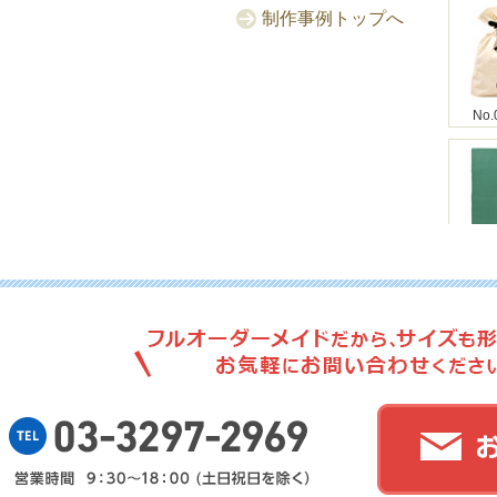
制作事例トップへ
No.
No.
No.