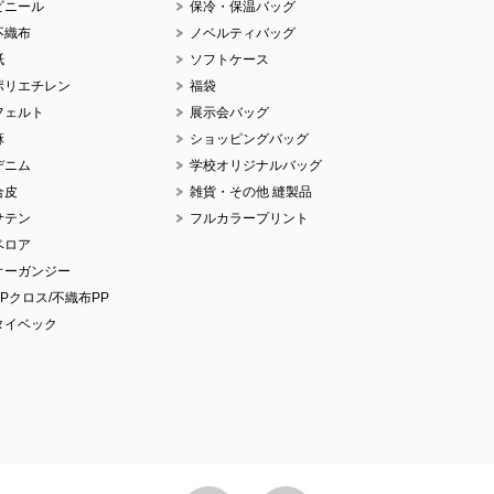
ビニール
保冷・保温バッグ
不織布
ノベルティバッグ
紙
ソフトケース
ポリエチレン
福袋
No
フェルト
展示会バッグ
麻
ショッピングバッグ
デニム
学校オリジナルバッグ
合皮
雑貨・その他 縫製品
サテン
フルカラープリント
No
ベロア
オーガンジー
PPクロス/不織布PP
タイベック
No