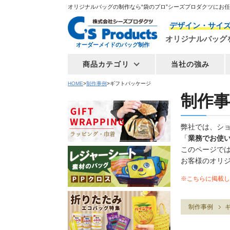
オリジナルバッグの制作なら“袋のプロ”シーズプロダクツにお
デザイン・サイ
オリジナルバッグ
オーダーメイドのバッグ制作
商品カテゴリ
当社の強み
HOME
制作事例
ギフトパッケージ
制作事
弊社では、シ
「
業務でお使
このページで
お客様のオリ
※こちらに掲載し
制作事例
ギ