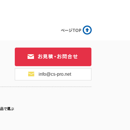
.2-078
No.2-077
No.2-076
.2-075
No.2-074
No.2-073
info@cs-pro.net
.2-072
No.2-071
No.2-070
品で選ぶ
.2-069
No.2-068
No.2-067
ス