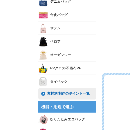
デニムバッグ
合皮バッグ
サテン
ベロア
オーガンジー
PPクロス/不織布PP
タイベック
素材別 制作のポイント一覧
機能・用途で選ぶ
折りたたみエコバッグ