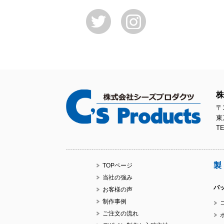
株
〒1
東
TE
製
TOPページ
当社の強み
バ
お客様の声
制作事例
ご注文の流れ