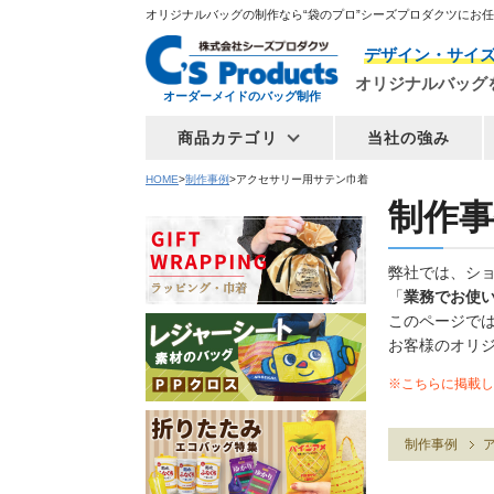
オリジナルバッグの制作なら“袋のプロ”シーズプロダクツにお
デザイン・サイ
オリジナルバッグ
オーダーメイドのバッグ制作
商品カテゴリ
当社の強み
HOME
制作事例
アクセサリー用サテン巾着
制作事
弊社では、シ
「
業務でお使
このページで
お客様のオリ
※こちらに掲載し
制作事例
ア