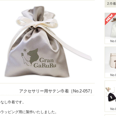
2.巾
No.
No.
アクセサリー用サテン巾着［No.2-057］
チなし巾着です。
No.
のラッピング用に製作いたしました。