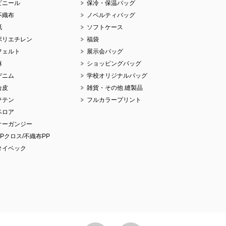
ビニール
保冷・保温バッグ
不織布
ノベルティバッグ
紙
ソフトケース
ポリエチレン
福袋
No
フェルト
展示会バッグ
麻
ショッピングバッグ
デニム
学校オリジナルバッグ
合皮
雑貨・その他 縫製品
サテン
フルカラープリント
No
ベロア
オーガンジー
PPクロス/不織布PP
タイベック
No