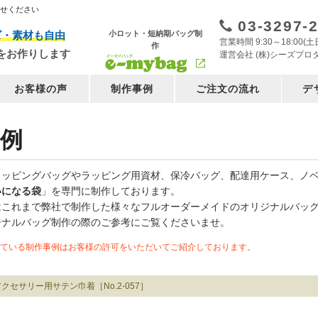
任せください
03-3297-
小ロット・短納期バッグ制
ズ・素材も自由
営業時間 9:30～18:00
作
をお作りします
運営会社 (株)シーズプロ
お客様の声
制作事例
ご注文の流れ
デ
例
ョッピングバッグやラッピング用資材、保冷バッグ、配達用ケース、ノ
いになる袋
」を専門に制作しております。
はこれまで弊社で制作した様々なフルオーダーメイドのオリジナルバッ
ジナルバッグ制作の際のご参考にご覧くださいませ。
ている制作事例はお客様の許可をいただいてご紹介しております。
クセサリー用サテン巾着［No.2-057］