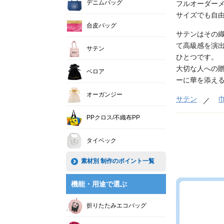
デニムバッグ
フルオーダーメ
サイズでも自
合皮バッグ
サテンはその
て高級感を演
サテン
ひとつです。
大切な人への
ベロア
ーに華を添え
オーガンジー
サテン
PPクロス/不織布PP
タイベック
素材別 制作のポイント一覧
機能・用途で選ぶ
折りたたみエコバッグ