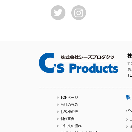
株
〒1
東
TE
製
TOPページ
当社の強み
バ
お客様の声
制作事例
ご注文の流れ