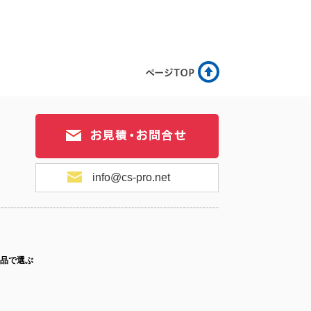
.2-078
No.2-077
No.2-076
.2-075
No.2-074
No.2-073
info@cs-pro.net
.2-072
No.2-071
No.2-070
品で選ぶ
.2-069
No.2-068
No.2-067
ス