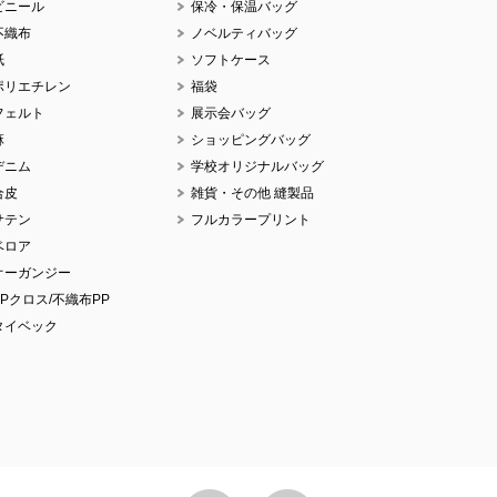
ビニール
保冷・保温バッグ
No.
不織布
ノベルティバッグ
紙
ソフトケース
ポリエチレン
福袋
フェルト
展示会バッグ
麻
ショッピングバッグ
デニム
学校オリジナルバッグ
No.
合皮
雑貨・その他 縫製品
サテン
フルカラープリント
ベロア
オーガンジー
PPクロス/不織布PP
No.
タイベック
No.