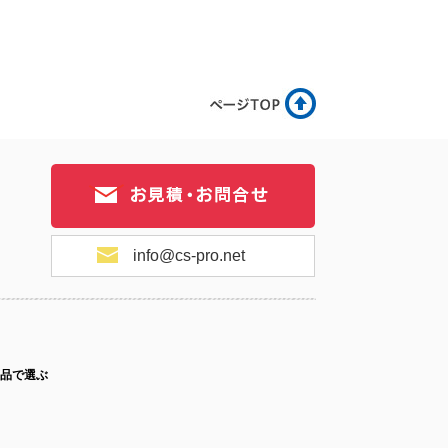
17-070
No.17-069
No.17-068
17-067
No.17-066
No.17-065
info@cs-pro.net
17-064
No.17-063
No.17-062
品で選ぶ
ス