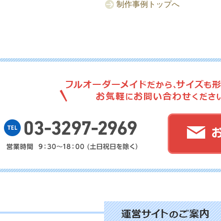
制作事例トップへ
No.
No.
No.