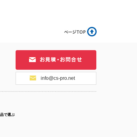
17-070
No.17-069
No.17-068
17-067
No.17-066
No.17-065
info@cs-pro.net
17-064
No.17-063
No.17-062
品で選ぶ
ス