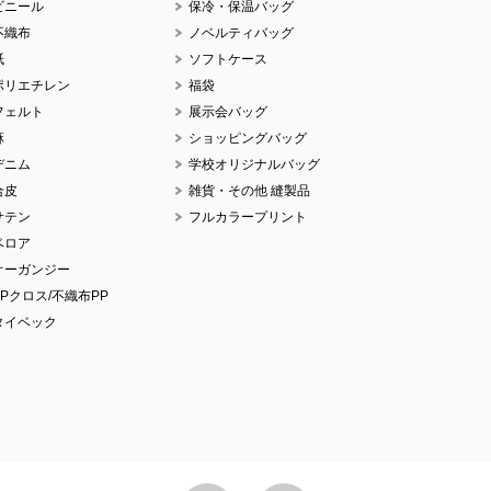
ビニール
保冷・保温バッグ
No.
不織布
ノベルティバッグ
紙
ソフトケース
ポリエチレン
福袋
フェルト
展示会バッグ
麻
ショッピングバッグ
デニム
学校オリジナルバッグ
No.
合皮
雑貨・その他 縫製品
サテン
フルカラープリント
ベロア
オーガンジー
PPクロス/不織布PP
No.
タイベック
No.