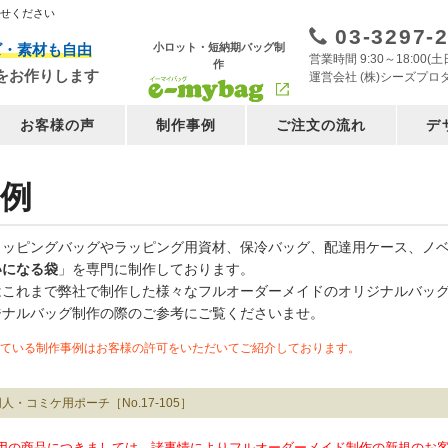
任せください
03-3297-
小ロット・短納期バッグ制
ズ・素材も自由
営業時間 9:30～18:00
作
をお作りします
運営会社 (株)シーズプロ
お客様の声
制作事例
ご注文の流れ
デ
例
ョッピングバッグやラッピング用資材、保冷バッグ、配達用ケース、ノ
いになる袋
」を専門に制作しております。
はこれまで弊社で制作した様々なフルオーダーメイドのオリジナルバッ
ジナルバッグ制作の際のご参考にご覧くださいませ。
ている制作事例はお客様の許可をいただいてご紹介しております。
人・コミケ用ポーチ［No.17-105］
用の商品につきましては、諸事情によりフルオーダーメイド制作の新規のお