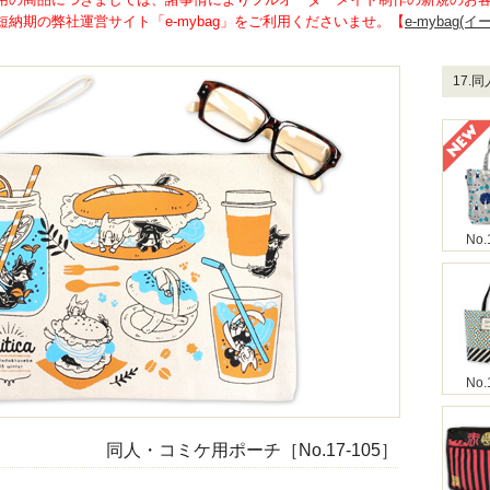
納期の弊社運営サイト「e-mybag」をご利用くださいませ。【
e-mybag(
17.
No.
No.
同人・コミケ用ポーチ［No.17-105］