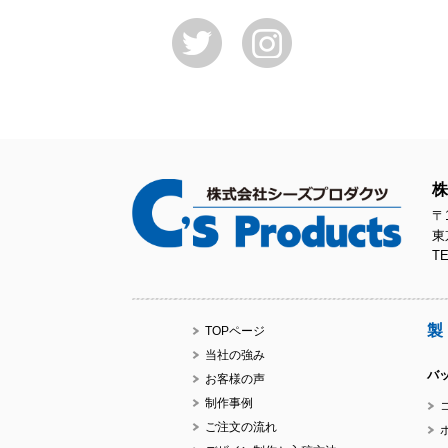
株
〒1
東
TE
製
TOPページ
当社の強み
バ
お客様の声
制作事例
ご注文の流れ