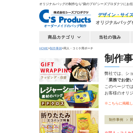
オリジナルバッグの制作なら“袋のプロ”シーズプロダクツにお
デザイン・サイ
オリジナルバッグ
オーダーメイドのバッグ制作
商品カテゴリ
当社の強み
HOME
制作事例
同人・コミケ用ポーチ
制作事
弊社では、シ
「
業務でお使
このページで
お客様のオリ
※こちらに掲載し
制作事例
同
※同人・コミケ