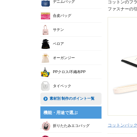
デニムバッグ
コットンのフ
ファスナーの
合皮バッグ
サテン
ベロア
オーガンジー
PPクロス/不織布PP
タイベック
素材別 制作のポイント一覧
機能・用途で選ぶ
コットンバッ
折りたたみエコバッグ