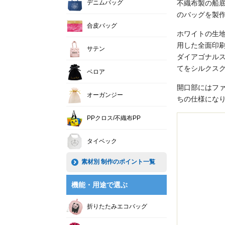
デニムバッグ
不織布製の船底
のバッグを製
合皮バッグ
ホワイトの生
用した全面印
サテン
ダイアゴナル
てをシルクス
ベロア
開口部にはフ
オーガンジー
ちの仕様にな
PPクロス/不織布PP
タイベック
素材別 制作のポイント一覧
機能・用途で選ぶ
折りたたみエコバッグ