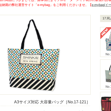
納期の弊社運営サイト「e-mybag」をご利用くださいませ。【
e-mybag(
17.
No.
No.
A3サイズ対応 大容量バッグ［No.17-121］