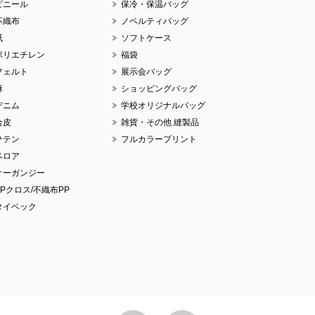
ビニール
保冷・保温バッグ
No.
不織布
ノベルティバッグ
紙
ソフトケース
ポリエチレン
福袋
フェルト
展示会バッグ
麻
ショッピングバッグ
デニム
学校オリジナルバッグ
No.
合皮
雑貨・その他 縫製品
サテン
フルカラープリント
ベロア
オーガンジー
PPクロス/不織布PP
No.
タイベック
No.