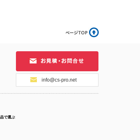
17-070
No.17-069
No.17-068
17-067
No.17-066
No.17-065
info@cs-pro.net
17-064
No.17-063
No.17-062
品で選ぶ
ス