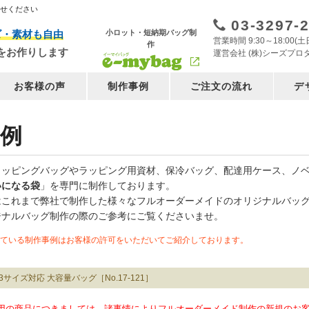
任せください
03-3297-
小ロット・短納期バッグ制
ズ・素材も自由
営業時間 9:30～18:00
作
をお作りします
運営会社 (株)シーズプロ
お客様の声
制作事例
ご注文の流れ
デ
例
ョッピングバッグやラッピング用資材、保冷バッグ、配達用ケース、ノ
いになる袋
」を専門に制作しております。
はこれまで弊社で制作した様々なフルオーダーメイドのオリジナルバッ
ジナルバッグ制作の際のご参考にご覧くださいませ。
ている制作事例はお客様の許可をいただいてご紹介しております。
3サイズ対応 大容量バッグ［No.17-121］
用の商品につきましては、諸事情によりフルオーダーメイド制作の新規のお