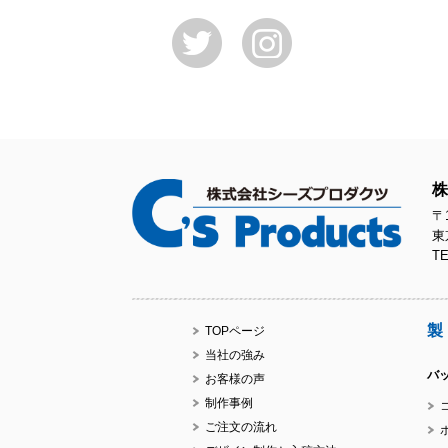
株
〒1
東
TE
製
TOPページ
当社の強み
バ
お客様の声
制作事例
ご注文の流れ