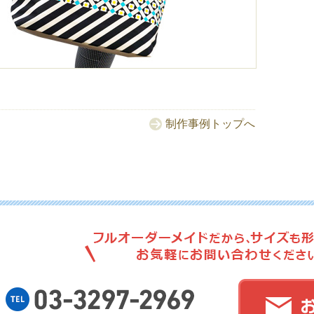
No.
制作事例トップへ
No.
No.