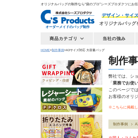
オリジナルバッグの制作なら“袋のプロ”シーズプロダクツにお
デザイン・サイ
オリジナルバッグ
オーダーメイドのバッグ制作
商品カテゴリ
当社の強み
HOME
制作事例
A3サイズ対応 大容量バッグ
制作事
弊社では、シ
「
業務でお使
このページで
お客様のオリ
※こちらに掲載し
制作事例
A
※同人・コミケ