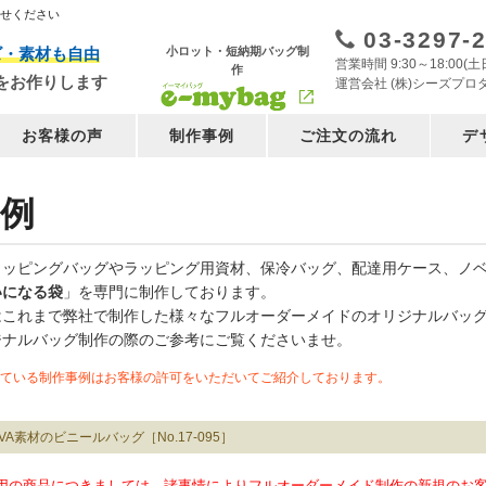
任せください
03-3297-
小ロット・短納期バッグ制
ズ・素材も自由
営業時間 9:30～18:00
作
をお作りします
運営会社 (株)シーズプロ
お客様の声
制作事例
ご注文の流れ
デ
例
ョッピングバッグやラッピング用資材、保冷バッグ、配達用ケース、ノ
いになる袋
」を専門に制作しております。
はこれまで弊社で制作した様々なフルオーダーメイドのオリジナルバッ
ジナルバッグ制作の際のご参考にご覧くださいませ。
ている制作事例はお客様の許可をいただいてご紹介しております。
VA素材のビニールバッグ［No.17-095］
用の商品につきましては、諸事情によりフルオーダーメイド制作の新規のお