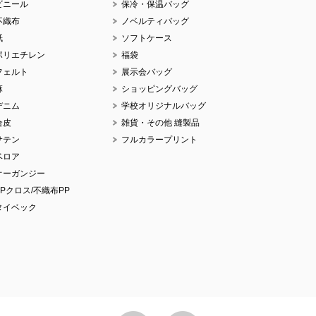
ビニール
保冷・保温バッグ
No.
不織布
ノベルティバッグ
紙
ソフトケース
ポリエチレン
福袋
フェルト
展示会バッグ
麻
ショッピングバッグ
デニム
学校オリジナルバッグ
No.
合皮
雑貨・その他 縫製品
サテン
フルカラープリント
ベロア
オーガンジー
PPクロス/不織布PP
No.
タイベック
No.