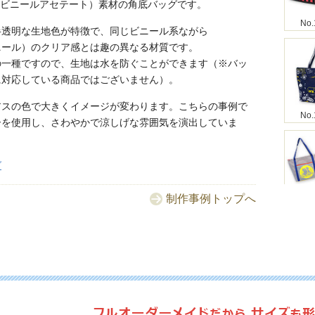
ンビニールアセテート）素材の角底バッグです。
No.
半透明な生地色が特徴で、同じビニール系ながら
ニール）のクリア感とは趣の異なる材質です。
の一種ですので、生地は水を防ぐことができます（※バッ
に対応している商品ではございません）。
アスの色で大きくイメージが変わります。こちらの事例で
No.
ーを使用し、さわやかで涼しげな雰囲気を演出していま
グ
制作事例トップへ
No.
No.