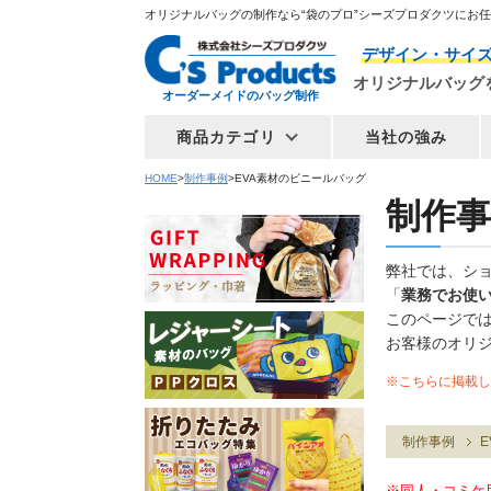
オリジナルバッグの制作なら“袋のプロ”シーズプロダクツにお
デザイン・サイ
オリジナルバッグ
オーダーメイドのバッグ制作
商品カテゴリ
当社の強み
HOME
制作事例
EVA素材のビニールバッグ
制作事
弊社では、シ
「
業務でお使
このページで
お客様のオリ
※こちらに掲載し
制作事例
E
※同人・コミケ