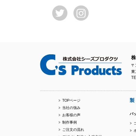
株
〒1
東
TE
製
TOPページ
当社の強み
バ
お客様の声
制作事例
ご注文の流れ