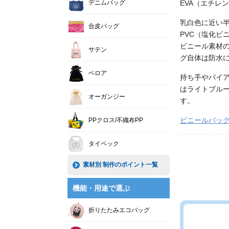
デニムバッグ
EVA（エチレ
乳白色に近い
合皮バッグ
PVC（塩化ビ
ビニール素材
サテン
グ自体は防水
ベロア
持ち手やバイ
はライトブル
オーガンジー
す。
ビニールバッ
PPクロス/不織布PP
タイベック
素材別 制作のポイント一覧
機能・用途で選ぶ
折りたたみエコバッグ