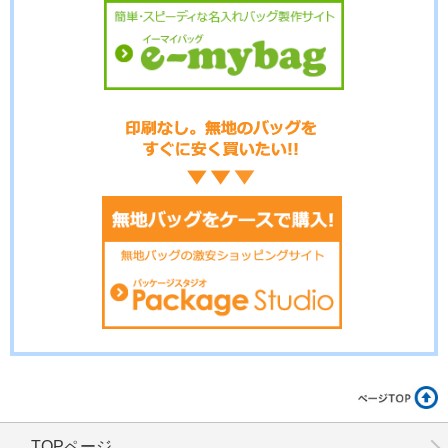
No.3-094
No.3-093
No.3-092
No.3-091
No.3-090
No.3-089
TOPページ