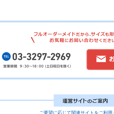
No
No
No
ご要望に応じて関連サイトをご利用
No