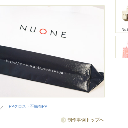
No.
No.
No
PPクロス・不織布PP
制作事例トップへ