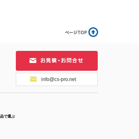
.3-067
No.3-066
No.3-065
.3-064
No.3-063
No.3-062
info@cs-pro.net
.3-061
No.3-059
No.3-058
品で選ぶ
03-057
No.3-056
No.3-055
ス