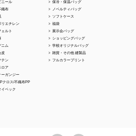
ビニール
保冷・保温バッグ
不織布
ノベルティバッグ
紙
ソフトケース
ポリエチレン
福袋
No
フェルト
展示会バッグ
麻
ショッピングバッグ
デニム
学校オリジナルバッグ
合皮
雑貨・その他 縫製品
サテン
フルカラープリント
No
ベロア
オーガンジー
PPクロス/不織布PP
タイベック
No