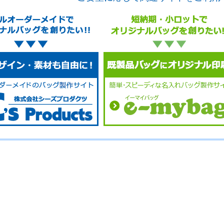
No
No
No