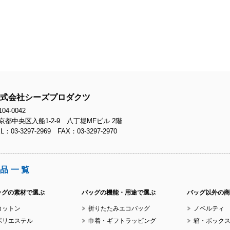
No
No
式会社シーズプロダクツ
04-0042
京都中央区入船1-2-9 八丁堀MFビル 2階
L：03-3297-2969 FAX：03-3297-2970
No
品一覧
ッグの素材で選ぶ
バッグの機能・用途で選ぶ
バッグ以外の商
コットン
折りたたみエコバッグ
ノベルティ
No.
ポリエステル
巾着・ギフトラッピング
箱・ボック