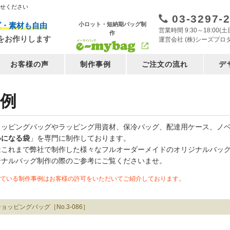
任せください
03-3297-
小ロット・短納期バッグ制
ズ・素材も自由
営業時間 9:30～18:00
作
をお作りします
運営会社 (株)シーズプロ
お客様の声
制作事例
ご注文の流れ
デ
例
ョッピングバッグやラッピング用資材、保冷バッグ、配達用ケース、ノ
いになる袋
」を専門に制作しております。
はこれまで弊社で制作した様々なフルオーダーメイドのオリジナルバッ
ジナルバッグ制作の際のご参考にご覧くださいませ。
ている制作事例はお客様の許可をいただいてご紹介しております。
ョッピングバッグ［No.3-086］