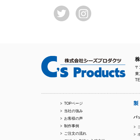
株
〒1
東
TE
製
TOPページ
当社の強み
バ
お客様の声
制作事例
ご注文の流れ