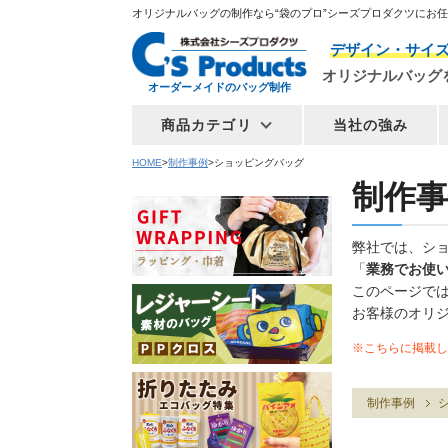
オリジナルバッグの制作なら“袋のプロ”シーズプロダクツにお
デザイン・サイ
オリジナルバッグ
オーダーメイドのバッグ制作
商品カテゴリ
当社の強み
HOME
制作事例
ショッピングバッグ
制作事
弊社では、シ
「
業務でお使
このページで
お客様のオリ
※こちらに掲載し
制作事例
シ