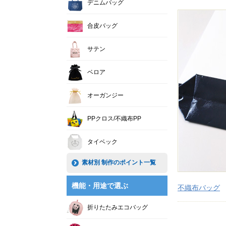
デニムバッグ
合皮バッグ
サテン
ベロア
オーガンジー
PPクロス/不織布PP
タイベック
素材別 制作のポイント一覧
機能・用途で選ぶ
不織布バッグ
折りたたみエコバッグ