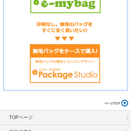
No.3-094
No.3-093
No.3-092
No.3-091
No.3-090
No.3-089
TOPページ
No.3-086
No.3-085
No.3-084