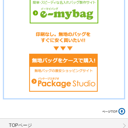
No.3-094
No.3-093
No.3-092
No.3-091
No.3-090
No.3-089
TOPページ
No.3-086
No.3-085
No.3-084