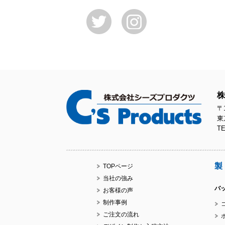
株
〒1
東
TE
製
TOPページ
当社の強み
バ
お客様の声
制作事例
ご注文の流れ