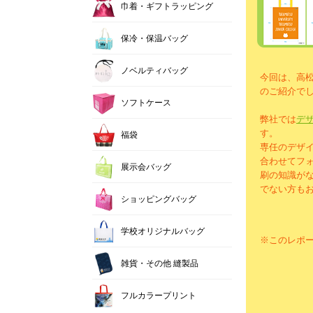
巾着・ギフトラッピング
保冷・保温バッグ
ノベルティバッグ
今回は、高
のご紹介で
ソフトケース
弊社では
デ
す。
福袋
専任のデザ
合わせてフ
展示会バッグ
刷の知識が
でない方も
ショッピングバッグ
学校オリジナルバッグ
※このレポ
雑貨・その他 縫製品
フルカラープリント