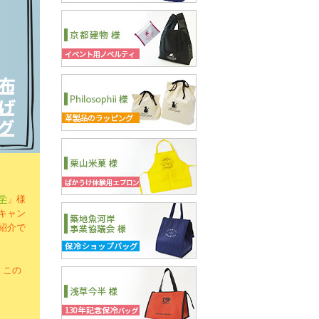
学
」様
キャン
紹介で
、この