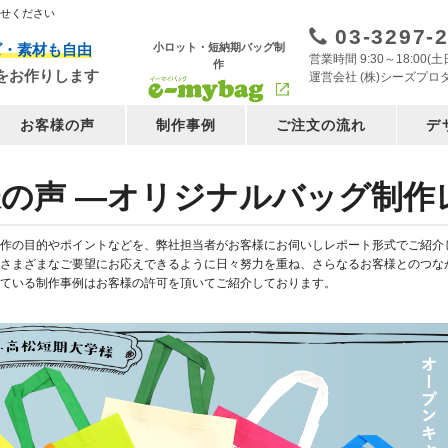
任せください
03-3297-
小ロット・短納期バッグ制
ズ・素材も自由
営業時間 9:30～18:00
作
をお作りします
運営会社 (株)シーズプロ
お客様の声
制作事例
ご注文の流れ
デ
の声 ―オリジナルバッグ制作
作の目的やポイントなどを、弊社担当者がお客様にお伺いしレポート形式でご紹介
さまざまなご要望にお応えできるように日々努力を重ね、さらなるお客様とのつな
ている制作事例はお客様の許可を頂いてご紹介しております。