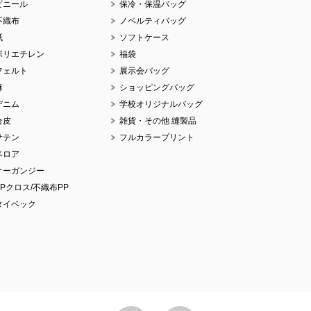
ビニール
保冷・保温バッグ
不織布
ノベルティバッグ
紙
ソフトケース
ポリエチレン
福袋
フェルト
展示会バッグ
麻
ショッピングバッグ
デニム
学校オリジナルバッグ
合皮
雑貨・その他 縫製品
サテン
フルカラープリント
ベロア
オーガンジー
PPクロス/不織布PP
タイベック