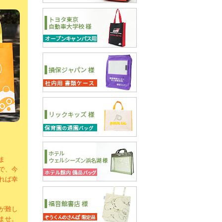
ま
で、今
れば幸
が難し
ませ。