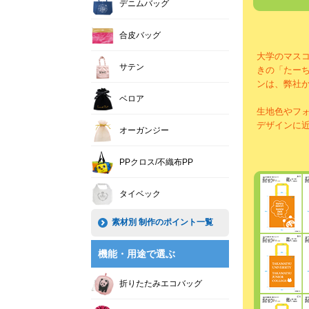
デニムバッグ
合皮バッグ
大学のマス
サテン
きの「たー
ンは、弊社
ベロア
生地色やフ
デザインに
オーガンジー
PPクロス/不織布PP
タイベック
素材別 制作のポイント一覧
機能・用途で選ぶ
折りたたみエコバッグ