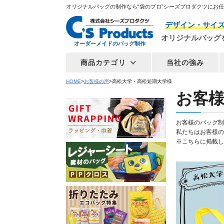
オリジナルバッグの制作なら“袋のプロ”シーズプロダクツにお
デザイン・サイ
オリジナルバッグ
オーダーメイドのバッグ制作
商品カテゴリ
当社の強み
HOME
お客様の声
高松大学・高松短期大学様
お客様
お客様のバッグ制
私たちはお客様の
※こちらに掲載し