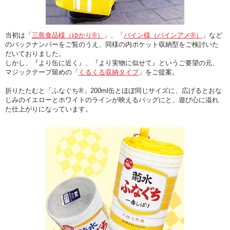
当初は「
三島食品様（ゆかり®）
」、「
パイン様（パインアメ®）
」など
のバックナンバーをご覧のうえ、同様の内ポケット収納型をご検討いた
だいておりました。
しかし、
『より缶に近く』、『より実物に似せて』
というご要望の元、
マジックテープ留めの「
くるくる収納タイプ
」をご提案。
折りたたむと「ふなぐち®」200ml缶とほぼ同じサイズに、広げるとおな
じみのイエローとホワイトのラインが映えるバッグにと、遊び心に溢れ
た仕上がりになっています。