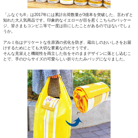
「ふなぐち®」は2017年には累計出荷数量が3億本を突破した、言わずと
知れた大人気商品です。印象的なイエローが目を惹くこちらのパッケー
ジ、皆さまもコンビニ等で一度は目にしたことがあるのではないでしょ
うか。
アルミ缶はデリケートな生原酒の劣化を防ぎ、蔵出しのおいしさをお届
けするためにとても大切な要素なのだそうです。
そんな見栄えと機能性を両立した缶をそのままデザインに
落とし込むこ
とで、手のひらサイズの可愛らしい折りたたみバッグになりました。