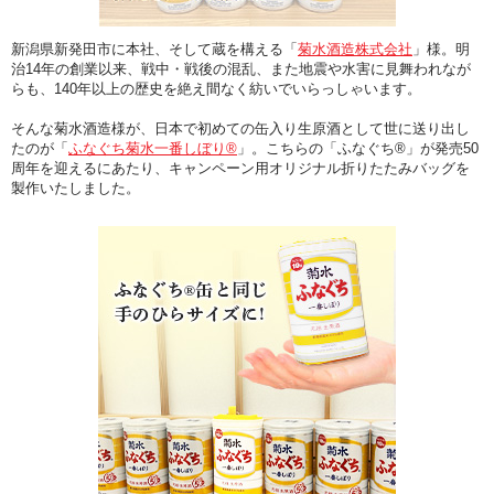
新潟県新発田市に本社、そして蔵を構える「
菊水酒造株式会社
」様。明
治14年の創業以来、戦中・戦後の混乱、また地震や水害に見舞われなが
らも、140年以上の歴史を絶え間なく紡いでいらっしゃいます。
そんな菊水酒造様が、日本で初めての缶入り生原酒として世に送り出し
たのが「
ふなぐち菊水一番しぼり®
」。こちらの「ふなぐち®」が発売50
周年を迎えるにあたり、
キャンペーン用オリジナル折りたたみバッグ
を
製作いたしました。