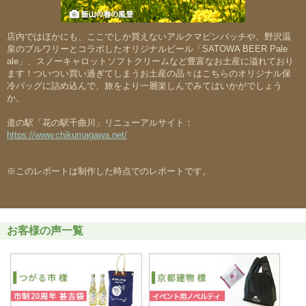
店内ではほかにも、ここでしか買えないアルクマピンバッチや、野沢温
泉のブルワリーとコラボしたオリジナルビール「SATOWA BEER Pale
ale」、スノーキャロットソフトクリームなど豊富なお土産に溢れており
ます！ついつい買い過ぎてしまうお土産の品々はこちらのオリジナル保
冷バッグに詰め込んで、旅をより一層楽しんでみてはいかがでしょう
か。
道の駅「花の駅千曲川」リニューアルサイト：
https://www.chikumagawa.net/
※このレポートは制作した時点でのレポートです。
お客様の声一覧