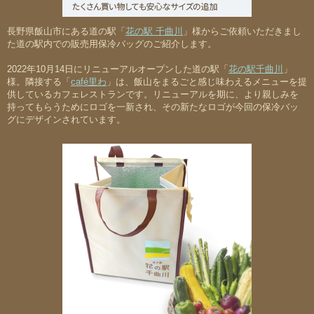
長野県飯山市にある
道の駅「
花の駅 千曲川
」様
からご依頼いただきまし
た
道の駅内での販売用保冷バッグ
のご紹介します。
2022年10月14日にリニューアルオープンした道の駅「
花の駅千曲川
」
様。隣接する「
café里わ
」は、飯山をまるごと感じ味わえるメニューを提
供しているカフェレストランです。リニューアルを期に、より親しみを
持ってもらうためにロゴを一新され、その新たなロゴが今回の保冷バッ
グにデザインされています。