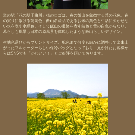
道の駅「花の駅千曲川」様のロゴは、春の飯山を象徴する菜の花色、春
の実りに繋げる萌黄色、飯山名産品であるお米の藁色と生活に欠かせな
い水を表す水縹色、そして飯山の道路を表す錆色と雪の白色からなり、
暮らしも風景も日本の原風景を体現したような飯山らしいデザイン。
生地色選びからプリントサイズ、配色まで何度も細かに調整して出来上
がったフルオーダーらしい保冷バッグとなっており、見かけたお客様か
らはSNSでも「かわいい！」とご好評を頂いております。