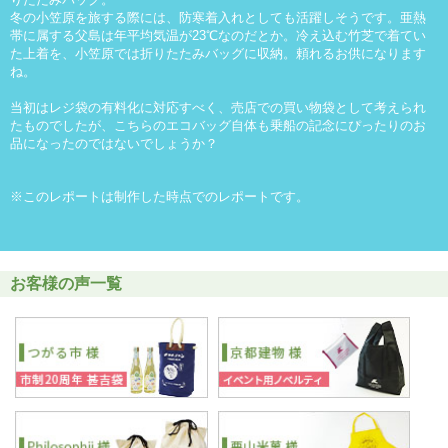
冬の小笠原を旅する際には、防寒着入れとしても活躍しそうです。亜熱
帯に属する父島は年平均気温が23℃なのだとか。冷え込む竹芝で着てい
た上着を、小笠原では折りたたみバッグに収納。頼れるお供になります
ね。
当初は
レジ袋の有料化
に対応すべく、売店での買い物袋として考えられ
たものでしたが、こちらのエコバッグ自体も乗船の記念にぴったりのお
品になったのではないでしょうか？
※このレポートは制作した時点でのレポートです。
お客様の声一覧