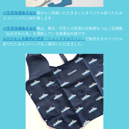
小笠原海運株式会社
様からご依頼いただきました
オリジナル折りたたみ
エコバッグ
のご紹介致します。
小笠原海運株式会社
様
は、東京・竹芝と小笠原の父島間をつなぐ定期船
『おがさわら丸』
を運航している海運会社様です。
おがさわら丸船内の売店
「ショップドルフィン」
で販売する
オリジナル
折りたたみエコバッグ
をご発注いただきました。