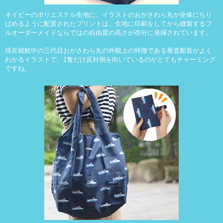
ネイビーのポリエステル生地に、イラストのおがさわら丸が
全体にちり
ばめるように配置されたプリント
は、生地に印刷をしてから縫製する
フ
ルオーダーメイドならではの自由度の高さ
が存分に発揮されています。
現在就航中の三代目おがさわら丸の外観上の特徴である垂直船首がよく
わかるイラストで、1隻だけ反対側を向いているのがとてもチャーミング
ですね。