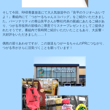
そして今回、RAB青森放送にて大人気放送中の『良平のラジオへおいで
よ！』番組内にて「つがーるちゃんエコバッグ」をご紹介いただきまし
た。パーソナリティの青山良平さんが弊社代表の親戚にあたるご縁があ
り、つがる市役所の皆様のご厚意でリスナープレゼントとしてご提供さ
れたそうです。番組内で長時間ご紹介いただいたこともあり、大反響・
大好評をいただきました……！
偶然の巡りあわせですが、この放送もつがーるちゃんのPRにつながり、
つがる市がさらに活気づくことを願っています！