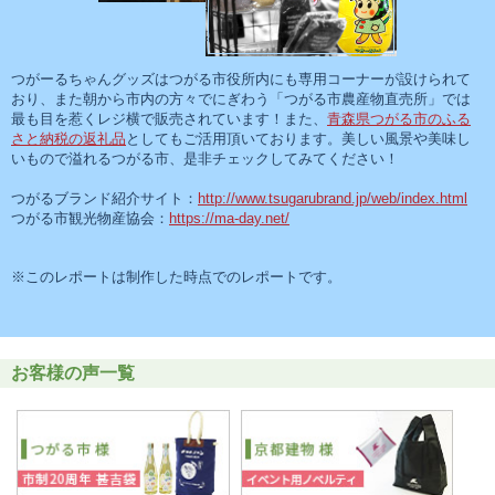
つがーるちゃんグッズはつがる市役所内にも専用コーナーが設けられて
おり、また朝から市内の方々でにぎわう「つがる市農産物直売所」では
最も目を惹くレジ横で販売されています！また、
青森県つがる市のふる
さと納税の返礼品
としてもご活用頂いております。美しい風景や美味し
いもので溢れるつがる市、是非チェックしてみてください！
つがるブランド紹介サイト：
http://www.tsugarubrand.jp/web/index.html
つがる市観光物産協会：
https://ma-day.net/
※このレポートは制作した時点でのレポートです。
お客様の声一覧