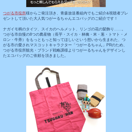
つがる市役所
様
からご発注頂き、青森放送番組内でもご紹介&視聴者プレ
ゼントして頂いた大人気
つがーるちゃんエコバッグ
のご紹介です！
ナガイモ柄のタイツ、スイカのヘルメット、リンゴの花の髪飾り……。
つがる市自慢の8つの農産物（長芋・スイカ・林檎・米・葱・トマト・メ
ロン・牛蒡）をもっともっと知ってほしいという想いから生まれた、つ
がる市の愛されマスコットキャラクター「つがーるちゃん」PRのため、
つがる市役所観光・ブランド戦略課様よりつがーるちゃんをデザインし
たエコバッグのご依頼を頂きました。