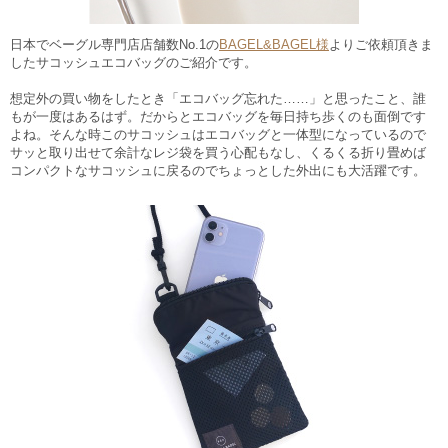
日本でベーグル専門店店舗数No.1の
BAGEL&BAGEL
様
よりご依頼頂きま
した
サコッシュエコバッグ
のご紹介です。
想定外の買い物をしたとき「エコバッグ忘れた……」と思ったこと、誰
もが一度はあるはず。だからとエコバッグを毎日持ち歩くのも面倒です
よね。そんな時
このサコッシュはエコバッグと一体型になっている
ので
サッと取り出せて余計なレジ袋を買う心配もなし、くるくる折り畳めば
コンパクトなサコッシュに戻るのでちょっとした外出にも大活躍です。