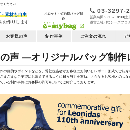
任せください
03-3297-
小ロット・短納期バッグ制
ズ・素材も自由
営業時間 9:30～18:00
作
をお作りします
運営会社 (株)シーズプロ
お客様の声
制作事例
ご注文の流れ
デ
の声 ―オリジナルバッグ制作
作の目的やポイントなどを、弊社担当者がお客様にお伺いしレポート形式でご紹介
さまざまなご要望にお応えできるように日々努力を重ね、さらなるお客様とのつな
ている制作事例はお客様の許可を頂いてご紹介しております。