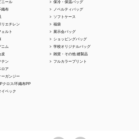
ビニール
保冷・保温バッグ
不織布
ノベルティバッグ
紙
ソフトケース
ポリエチレン
福袋
フェルト
展示会バッグ
麻
ショッピングバッグ
デニム
学校オリジナルバッグ
合皮
雑貨・その他 縫製品
サテン
フルカラープリント
ベロア
オーガンジー
PPクロス/不織布PP
タイベック