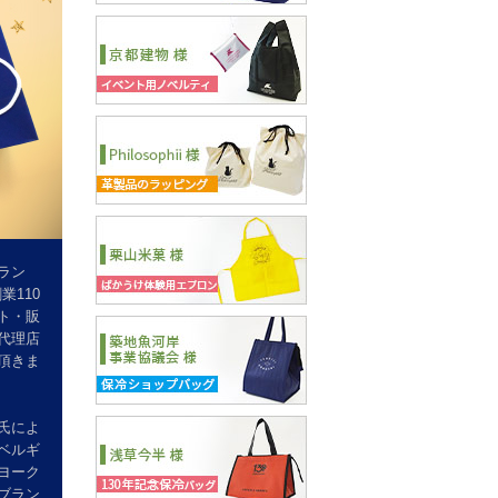
ラン
業110
ト・販
代理店
頂きま
氏によ
、ベルギ
ヨーク
ブラン