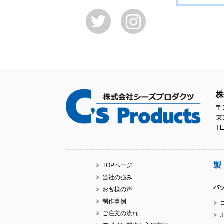
株
〒1
東
TE
製
TOPページ
当社の強み
バ
お客様の声
制作事例
ご注文の流れ