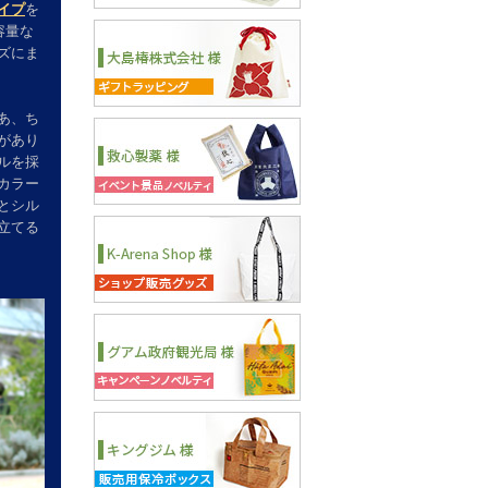
イプ
を
容量な
ズにま
あ、ち
があり
ルを採
カラー
とシル
立てる