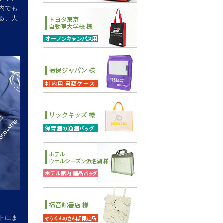
内でも
る、大
トにま