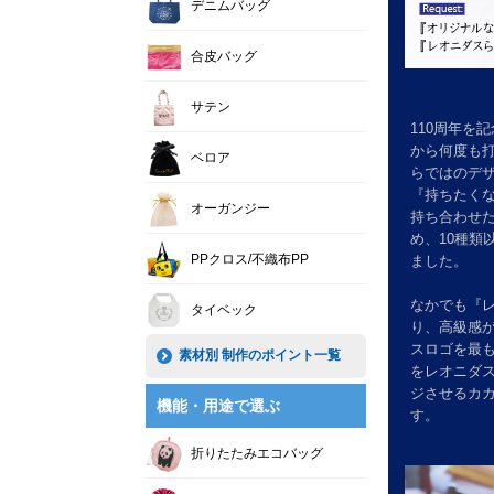
デニムバッグ
合皮バッグ
サテン
110周年を
から何度も
ベロア
らではのデ
『持ちたく
オーガンジー
持ち合わせ
め、10種類
PPクロス/不織布PP
ました。
なかでも『
タイベック
り、高級感
スロゴを最
素材別 制作のポイント一覧
をレオニダ
ジさせるカ
機能・用途で選ぶ
す。
折りたたみエコバッグ