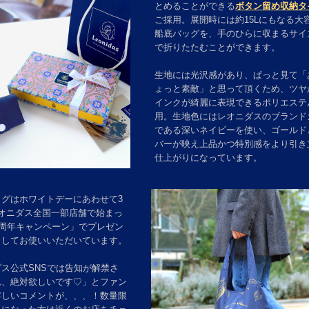
とめることができる
ボタン留め収納タ
ご採用。展開時には約15Lにもなる大
船底バッグを、手のひらに収まるサイ
で折りたたむことができます。
生地には光沢感があり、ぱっと見て「
ょっと素敵」と思って頂くため、ツヤ
インクが綺麗に表現できるポリエステ
用。生地色にはレオニダスのブランド
である深いネイビーを使い、ゴールド
バーが映え上品かつ特別感をより引き
仕上がりになっています。
ッグはホワイトデーにあわせて3
レオニダス全国一部店舗で始まっ
0周年キャンペーン」でプレゼン
としてお使いいただいています。
ス公式SNSでは告知が解禁さ
れ、絶対欲しいです♡」とファン
嬉しいコメントが、、、！数量限