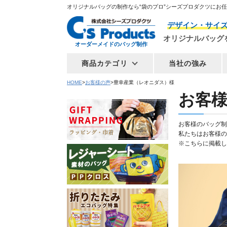
オリジナルバッグの制作なら“袋のプロ”シーズプロダクツにお
デザイン・サイ
オリジナルバッグ
オーダーメイドのバッグ制作
商品カテゴリ
当社の強み
HOME
お客様の声
豊幸産業（レオニダス）様
お客様
お客様のバッグ制
私たちはお客様の
※こちらに掲載し