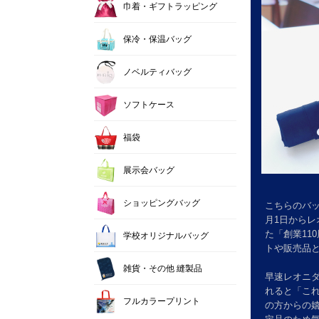
巾着・ギフトラッピング
保冷・保温バッグ
ノベルティバッグ
ソフトケース
福袋
展示会バッグ
ショッピングバッグ
こちらのバ
月1日から
た「創業11
学校オリジナルバッグ
トや販売品
雑貨・その他 縫製品
早速レオニダ
れると「こ
フルカラープリント
の方からの