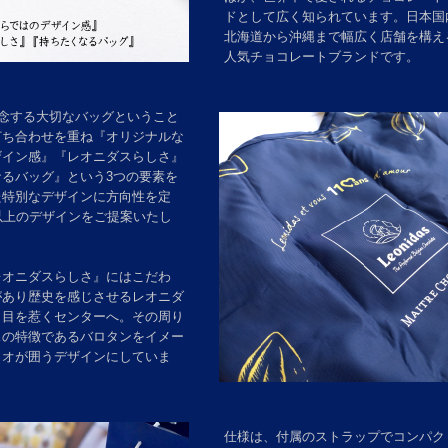
ドとして広く知られています。日本国
北海道から沖縄まで幅広く店舗を構え
人気チョコレートブランドです。
記念する大切なバッグということ
打ち合わせを重ね『オリジナルな
ザイン感』『レオニダスらしさ』
なるバッグ』という3つの要素を
た特別なデザインに方向性を定
以上のデザインをご提案いたし
レオニダスらしさ』にはこだわ
があり歴史を感じさせるレオニダ
も目を惹くセンターへ。その周り
スの特徴であるバロタンをイメー
カオが囲うデザインにしていま
仕様は、付属のストラップでコンパク