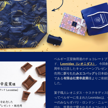
ベルギー王室御用達のチョコレートブ
ド、
Leonidas（レオニダス）
。今回創
周年を記念したキャンペーンプレゼン
売用に
折りたたみエコバッグ
を日本総
である
有限会社豊幸産業
様よりご依頼
した。
菓子職人レオニダス・ケステキディス
ってベルギーに生まれたLeonidasは
ーのみならずパリ・ロンドン・ニュー
ほか、世界中で愛されるチョコレート