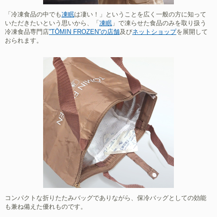
「冷凍食品の中でも
凍眠
は凄い！」ということを広く一般の方に知って
いただきたいという思いから、「
凍眠
」で凍らせた食品のみを取り扱う
冷凍食品専門店
”TŌMIN FROZEN”
の店舗
及び
ネットショップ
を展開して
おられます。
コンパクトな折りたたみバッグ
でありながら、保冷バッグとしての効能
も兼ね備えた優れものです。