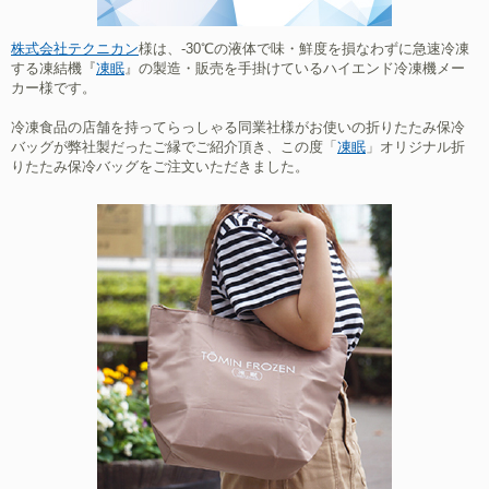
株式会社テクニカン
様
は、-30℃の液体で味・鮮度を損なわずに急速冷凍
する凍結機
『
凍眠
』
の製造・販売を手掛けているハイエンド冷凍機メー
カー様です。
冷凍食品の店舗を持ってらっしゃる同業社様がお使いの折りたたみ保冷
バッグが弊社製だったご縁でご紹介頂き、この度
「
凍眠
」オリジナル折
りたたみ保冷バッグ
をご注文いただきました。