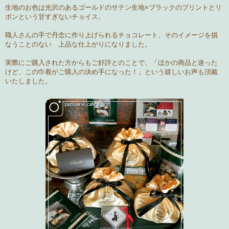
生地のお色は光沢のある
ゴールドのサテン生地×ブラックのプリントとリ
ボン
という甘すぎないチョイス。
職人さんの手で丹念に作り上げられるチョコレート、そのイメージを損
なうことのない 上品な仕上がりになりました。
実際にご購入された方からもご好評とのことで、
「ほかの商品と迷った
けど、この巾着がご購入の決め手になった！」
という嬉しいお声も頂戴
いたしました。